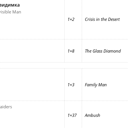
евидимка
visible Man
1×2
Crisis in the Desert
1×8
The Glass Diamond
1×3
Family Man
aiders
1×37
Ambush