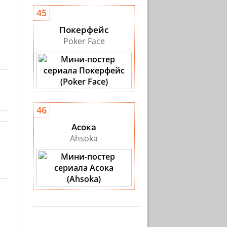
45
Покерфейс
Poker Face
46
Асока
Ahsoka