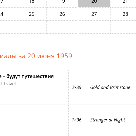
17
18
19
20
21
24
25
26
27
28
иалы за 20 июня 1959
е – будут путешествия
l Travel
2×39
Gold and Brimstone
1×36
Stranger at Night