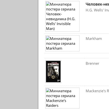
Человек-н
H.G. Wells' In
Markham
Brenner
Mackenzie's R