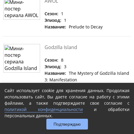
AWOL
Сезон:
1
Эпизод:
1
Название:
Prelude to Decay
Godzilla Island
Сезон:
8
Эпизод:
3
Название:
The Mystery of Godzilla Island
3: Manifestation
Сайт использует cookie для хранения данных. Продолжая
использовать сайт, Вы даете согласие на работу с этими
Les années fac
файлами, а также подтверждаете свое согласие с
политикой конфиденциальности
и обработки
Сезон:
1
персональных данных.
Эпизод:
182
Подтверждаю
Название:
Le cas social