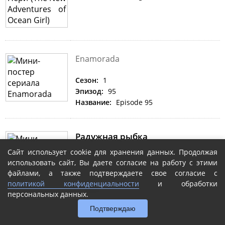
Enamorada
Сезон:
1
Эпизод:
95
Название:
Episode 95
Радужная рыбка
Rainbow Fish
Сайт использует cookie для хранения данных. Продолжая
использовать сайт, Вы даете согласие на работу с этими
Сезон:
1
файлами, а также подтверждаете свое согласие с
Эпизод:
8
политикой конфиденциальности
и обработки
Название:
Rainbow Fish and the Pop Star
персональных данных.
Подтверждаю