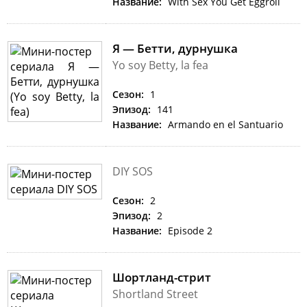
Название:
With Sex You Get Eggroll
Я — Бетти, дурнушка
Yo soy Betty, la fea
Сезон:
1
Эпизод:
141
Название:
Armando en el Santuario
DIY SOS
Сезон:
2
Эпизод:
2
Название:
Episode 2
Шортланд-стрит
Shortland Street