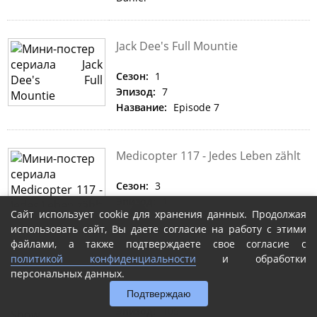
Jack Dee's Full Mountie
Сезон:
1
Эпизод:
7
Название:
Episode 7
Medicopter 117 - Jedes Leben zählt
Сезон:
3
Эпизод:
1
Сайт использует cookie для хранения данных. Продолжая
Название:
Irrfahrt am Himmel
использовать сайт, Вы даете согласие на работу с этими
файлами, а также подтверждаете свое согласие с
политикой конфиденциальности
и обработки
Die Harald Smidt Show
персональных данных.
Подтверждаю
Сезон:
5
Эпизод:
105