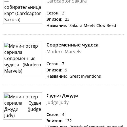
Cardcaptor Sakura
Сезон:
3
Эпизод:
23
Название:
Sakura Meets Clow Reed
Современные чудеса
Modern Marvels
Сезон:
7
Эпизод:
9
Название:
Great Inventions
Судья Джуди
Judge Judy
Сезон:
4
Эпизод:
132
Название:
Breach of contract; personal