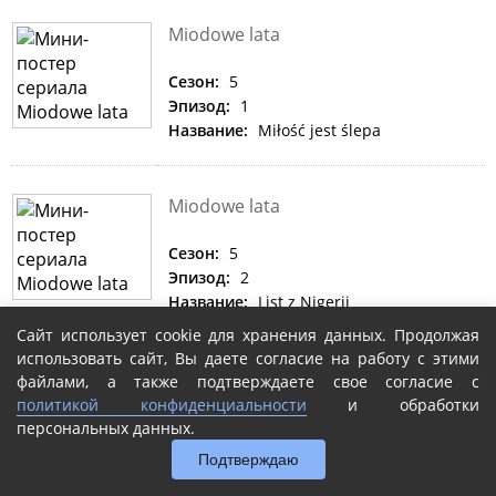
Miodowe lata
Сезон:
5
Эпизод:
1
Название:
Miłość jest ślepa
Miodowe lata
Сезон:
5
Эпизод:
2
Название:
List z Nigerii
Сайт использует cookie для хранения данных. Продолжая
использовать сайт, Вы даете согласие на работу с этими
Miodowe lata
файлами, а также подтверждаете свое согласие с
политикой конфиденциальности
и обработки
Сезон:
5
персональных данных.
Эпизод:
3
Подтверждаю
Название:
Honor Albatrosa