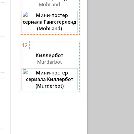
MobLand
.
12
Киллербот
Murderbot