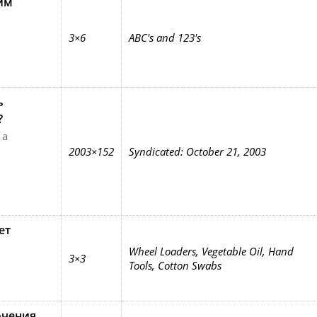
им
3×6
ABC's and 123's
ь
?
 a
2003×152
Syndicated: October 21, 2003
ет
Wheel Loaders, Vegetable Oil, Hand
3×3
Tools, Cotton Swabs
ючения