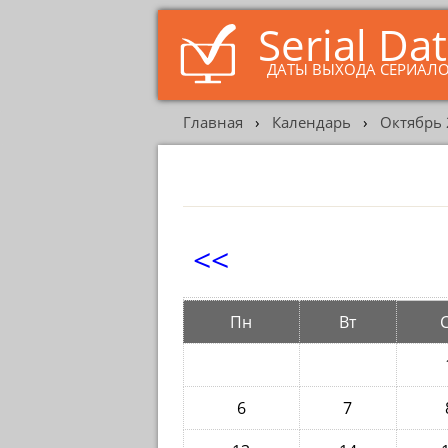
Serial Da
ДАТЫ ВЫХОДА СЕРИАЛ
Главная
›
Календарь
›
Октябрь 
<<
Пн
Вт
6
7