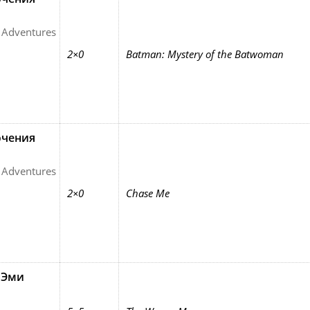
 Adventures
2×0
Batman: Mystery of the Batwoman
ючения
 Adventures
2×0
Chase Me
 Эми