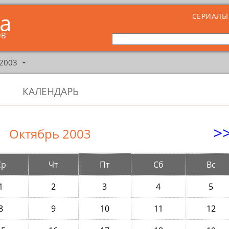
ta
СЕРИАЛЫ
ОВ
2003
›
КАЛЕНДАРЬ
>
Октябрь 2003
Ср
Чт
Пт
Сб
Вс
1
2
3
4
5
8
9
10
11
12