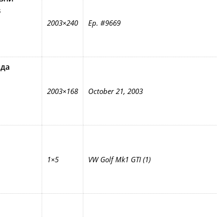
s
2003×240
Ep. #9669
нда
2003×168
October 21, 2003
1×5
VW Golf Mk1 GTI (1)