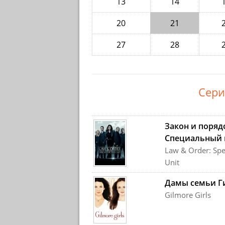
13
14
20
21
27
28
Сери
Закон и поряд
Специальный 
Law & Order: Spec
Unit
Дамы семьи Г
Gilmore Girls