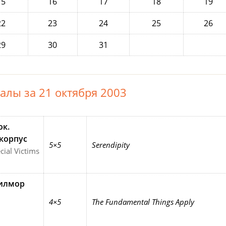
15
16
17
18
19
22
23
24
25
26
29
30
31
алы за 21 октября 2003
ок.
корпус
5×5
Serendipity
ial Victims
илмор
4×5
The Fundamental Things Apply