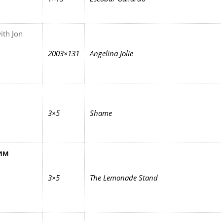
ith Jon
2003×131
Angelina Jolie
3×5
Shame
им
3×5
The Lemonade Stand