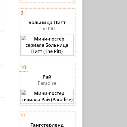
9
Больница Питт
The Pitt
10
Рай
Paradise
11
Гангстерленд