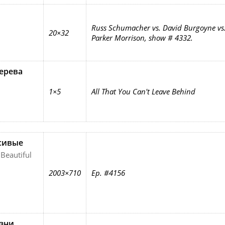
Russ Schumacher vs. David Burgoyne vs
20×32
Parker Morrison, show # 4332.
ерева
1×5
All That You Can't Leave Behind
сивые
Beautiful
2003×710
Ep. #4156
зни