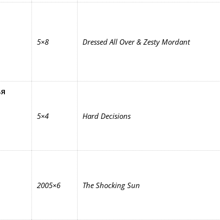
5×8
Dressed All Over & Zesty Mordant
ья
5×4
Hard Decisions
2005×6
The Shocking Sun