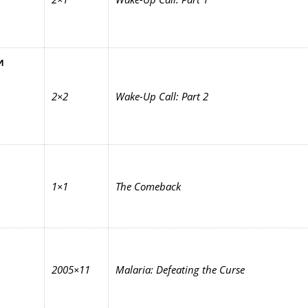
и
2×2
Wake-Up Call: Part 2
1×1
The Comeback
2005×11
Malaria: Defeating the Curse