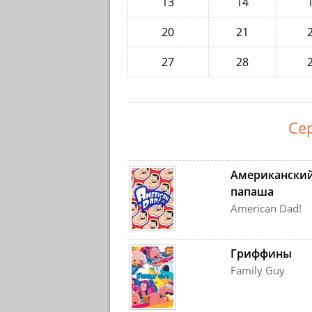
13
14
20
21
27
28
Се
Американски
папаша
American Dad!
Гриффины
Family Guy