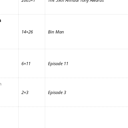
2005×1
The 59th Annual Tony Awards
а
14×26
Bin Man
6×11
Episode 11
h
2×3
Episode 3