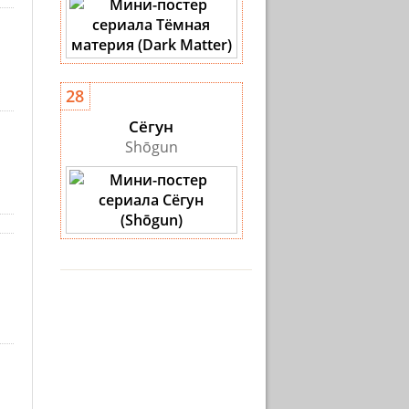
28
Сёгун
Shōgun