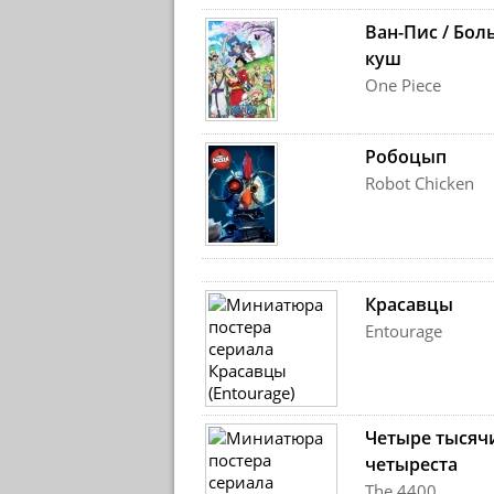
Ван-Пис / Бо
куш
One Piece
Робоцып
Robot Chicken
Красавцы
Entourage
Четыре тысяч
четыреста
The 4400