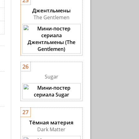
25
Джентльмены
The Gentlemen
26
Sugar
27
Тёмная материя
Dark Matter