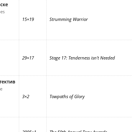
ске
ies
15×19
Strumming Warrior
29×17
Stage 17: Tenderness isn't Needed
тектив
ve
3×2
Towpaths of Glory