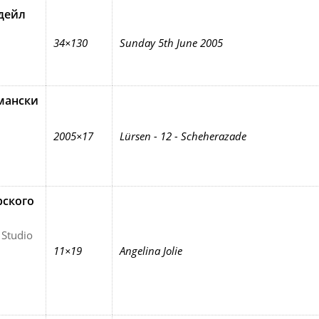
дейл
34×130
Sunday 5th June 2005
мански
2005×17
Lürsen - 12 - Scheherazade
рского
 Studio
11×19
Angelina Jolie