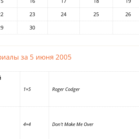
15
16
17
18
19
22
23
24
25
26
29
30
риалы за 5 июня 2005
й
1×5
Roger Codger
4×4
Don't Make Me Over