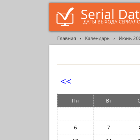
Serial Da
ДАТЫ ВЫХОДА СЕРИАЛ
Главная
›
Календарь
›
Июнь 20
<<
Пн
Вт
6
7