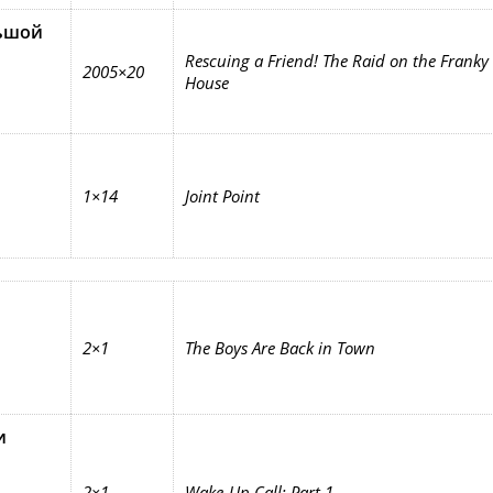
льшой
Rescuing a Friend! The Raid on the Franky
2005×20
House
1×14
Joint Point
2×1
The Boys Are Back in Town
и
2×1
Wake-Up Call: Part 1