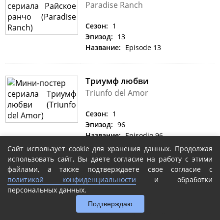
Paradise Ranch
Сезон:
1
Эпизод:
13
Название:
Episode 13
Триумф любви
Triunfo del Amor
Сезон:
1
Эпизод:
96
Название:
Episodio 96
Сайт использует cookie для хранения данных. Продолжая
использовать сайт, Вы даете согласие на работу с этими
Atop the Fourth Wall
файлами, а также подтверждаете свое согласие с
политикой конфиденциальности
и обработки
персональных данных.
Сезон:
3
Эпизод:
11
Подтверждаю
Название:
Superman and Wonder