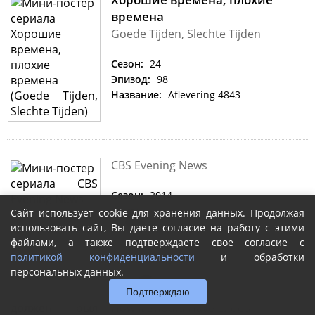
времена
Goede Tijden, Slechte Tijden
Сезон:
24
Эпизод:
98
Название:
Aflevering 4843
CBS Evening News
Сезон:
2014
Эпизод:
11
Сайт использует cookie для хранения данных. Продолжая
Название:
Episode 11
использовать сайт, Вы даете согласие на работу с этими
файлами, а также подтверждаете свое согласие с
политикой конфиденциальности
и обработки
персональных данных.
Как должен был закончиться
фильм...
Подтверждаю
How It Should Have Ended