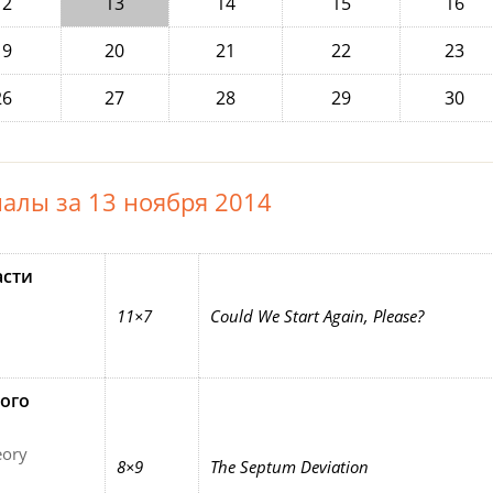
12
13
14
15
16
19
20
21
22
23
26
27
28
29
30
алы за 13 ноября 2014
асти
11×7
Could We Start Again, Please?
ого
eory
8×9
The Septum Deviation