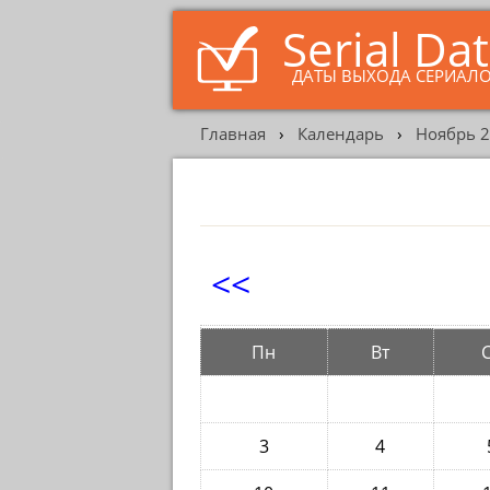
Serial Da
ДАТЫ ВЫХОДА СЕРИАЛ
Главная
›
Календарь
›
Ноябрь 
<<
Пн
Вт
3
4