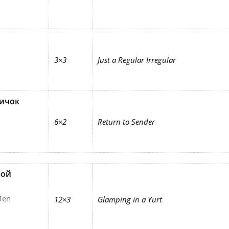
3×3
Just a Regular Irregular
ичок
6×2
Return to Sender
ной
Men
12×3
Glamping in a Yurt