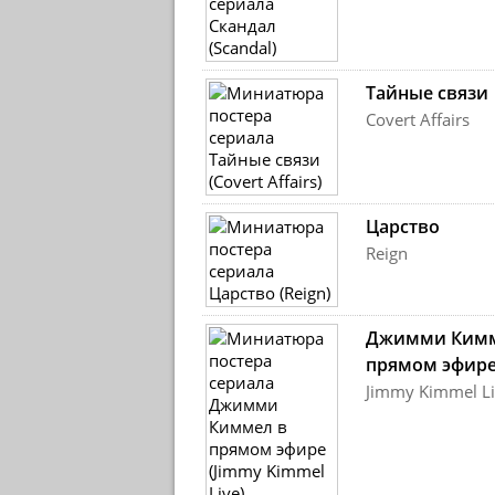
Тайные связи
Covert Affairs
Царство
Reign
Джимми Кимм
прямом эфир
Jimmy Kimmel Li