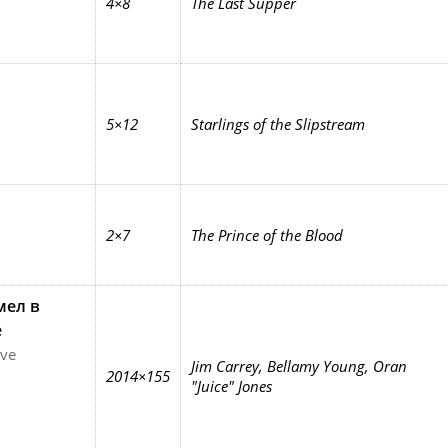
4×8
The Last Supper
5×12
Starlings of the Slipstream
2×7
The Prince of the Blood
ел в
е
ve
Jim Carrey, Bellamy Young, Oran
2014×155
"Juice" Jones