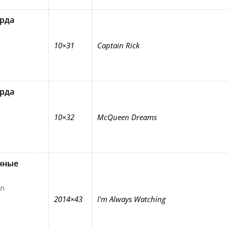
рда
10×31
Captain Rick
рда
10×32
McQueen Dreams
нные
en
2014×43
I'm Always Watching