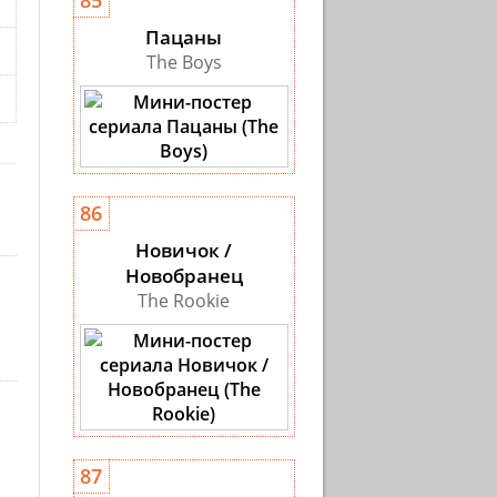
85
Пацаны
The Boys
86
Новичок /
Новобранец
The Rookie
87