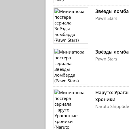
Звёзды ломба
Pawn Stars
Звёзды ломба
Pawn Stars
Наруто: Урага
хроники
Naruto Shippūd