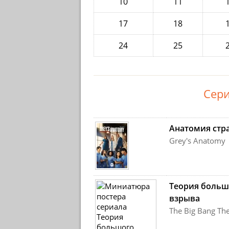
10
11
17
18
24
25
Сери
Анатомия стр
Grey's Anatomy
Теория больш
взрыва
The Big Bang Th