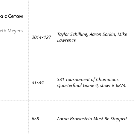
ю с Сетом
Seth Meyers
Taylor Schilling, Aaron Sorkin, Mike
2014×127
Lawrence
S31 Tournament of Champions
31×44
Quarterfinal Game 4, show # 6874.
6×8
Aaron Brownstein Must Be Stopped