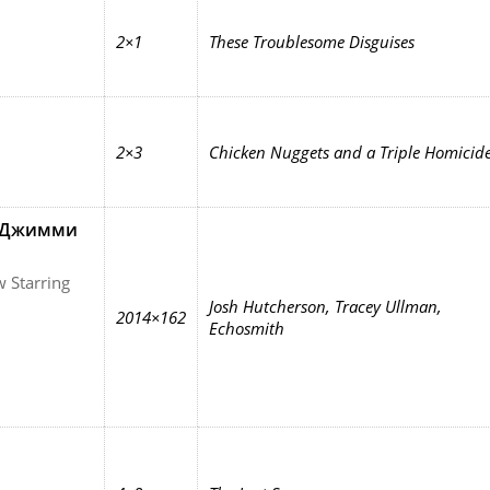
2×1
These Troublesome Disguises
2×3
Chicken Nuggets and a Triple Homicid
с Джимми
 Starring
Josh Hutcherson, Tracey Ullman,
2014×162
Echosmith