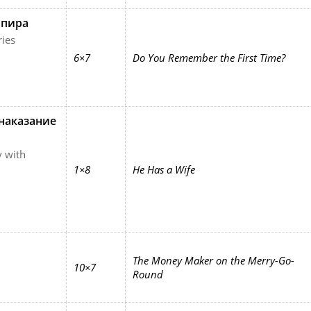
мпира
ies
6×7
Do You Remember the First Time?
наказание
 with
1×8
He Has a Wife
The Money Maker on the Merry-Go-
10×7
Round