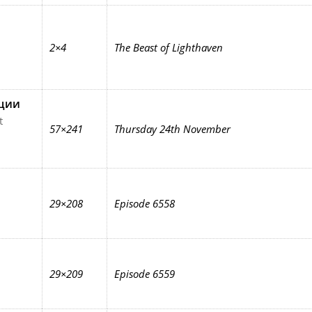
2×4
The Beast of Lighthaven
ции
t
57×241
Thursday 24th November
29×208
Episode 6558
29×209
Episode 6559