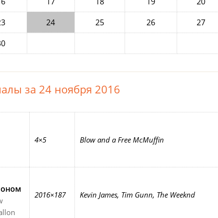
16
17
18
19
20
23
24
25
26
27
30
алы за 24 ноября 2016
4×5
Blow and a Free McMuffin
лоном
2016×187
Kevin James, Tim Gunn, The Weeknd
w
allon