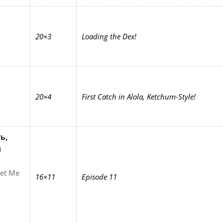
20×3
Loading the Dex!
20×4
First Catch in Alola, Ketchum-Style!
ь,
я
Get Me
16×11
Episode 11