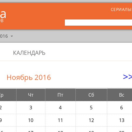
ta
СЕРИАЛЫ
ОВ
2016
›
КАЛЕНДАРЬ
>
Ноябрь 2016
Ср
Чт
Пт
Сб
Вс
2
3
4
5
6
9
10
11
12
13