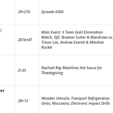
29×210
Episode 6560
g
Main Event: X Team Gold Elimination
Match, DJZ, Braxton Sutter & Mandrews vs.
2016×47
Trevor Lee, Andrew Everett & Marshee
Rocket
Rachael Ray Mainlines Hot Sauce for
2×35
Thanksgiving
ает
Wooden Utensils; Transport Refrigeration
28×13
Units; Moccasins; Electronic Impact Drills