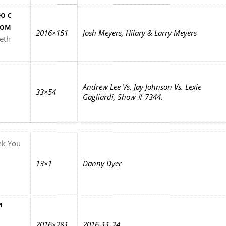
ю с
сом
2016×151
Josh Meyers, Hilary & Larry Meyers
eth
Andrew Lee Vs. Jay Johnson Vs. Lexie
33×54
Gagliardi, Show # 7344.
nk You
13×1
Danny Dyer
и
2016×281
2016-11-24