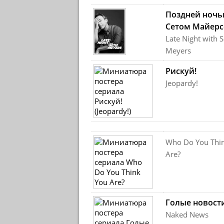
Поздней ночь
Сетом Майер
Late Night with S
Meyers
Рискуй!
Jeopardy!
Who Do You Thi
Are?
Голые новост
Naked News