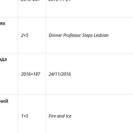
ях
2×5
Dinner Professor Steps Lesbian
нда
2016×187
24/11/2016
ний
1×5
Fire and Ice