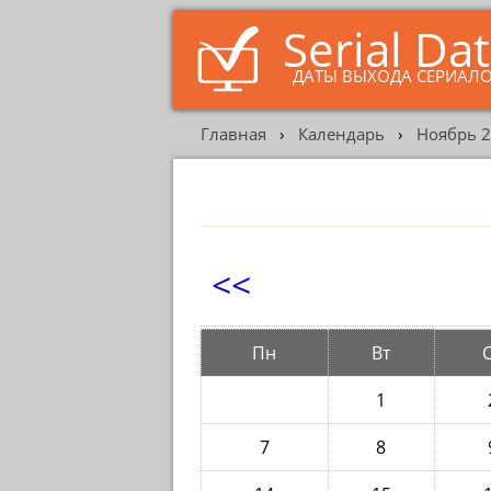
Serial Da
ДАТЫ ВЫХОДА СЕРИАЛ
Главная
›
Календарь
›
Ноябрь 
<<
Пн
Вт
1
7
8