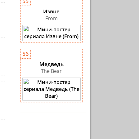
55
Извне
From
56
Медведь
The Bear