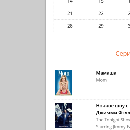
14
15
21
22
28
29
Сери
Мамаша
Mom
Ночное шоу с
Джимми Фэл
The Tonight Sho
Starring Jimmy F