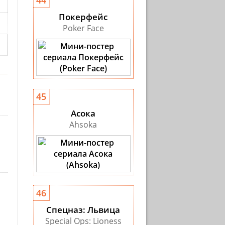
44
Покерфейс
Poker Face
45
Асока
Ahsoka
46
Спецназ: Львица
Special Ops: Lioness