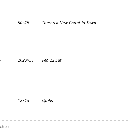
50×15
There's a New Count In Town
s
2020×51
Feb 22 Sat
12×13
Quills
tchen