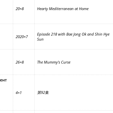
20×8
Hearty Mediterranean at Home
Episode 218 with Bae Jong Ok and Shin Hye
2020×7
Sun
26×8
The Mummy's Curse
ент
第92集
4×1