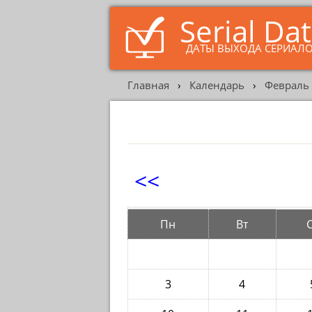
Serial Da
ДАТЫ ВЫХОДА СЕРИАЛ
Главная
›
Календарь
›
Февраль
<<
Пн
Вт
3
4