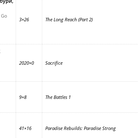
бури,
 Go
3×26
The Long Reach (Part 2)
g
2020×0
Sacrifice
9×8
The Battles 1
41×16
Paradise Rebuilds: Paradise Strong