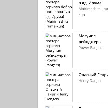
в ад, Ирума!
Mairimashita! Ir
kun
Могучие
рейнджеры
Power Rangers
Опасный Генр
Henry Danger