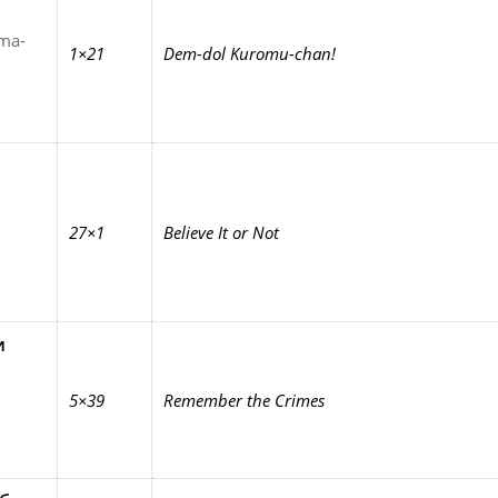
uma-
1×21
Dem-dol Kuromu-chan!
27×1
Believe It or Not
и
5×39
Remember the Crimes