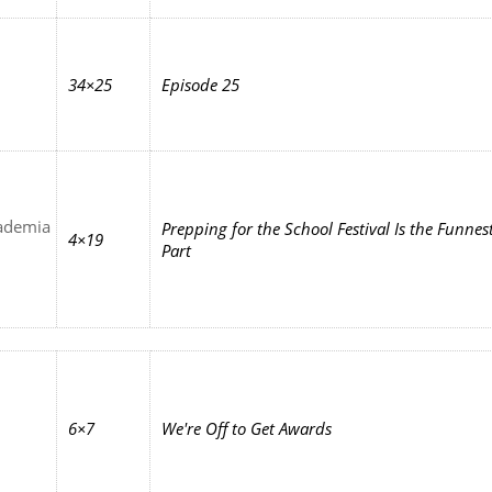
34×25
Episode 25
ademia
Prepping for the School Festival Is the Funnes
4×19
Part
6×7
We're Off to Get Awards