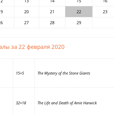
12
13
14
15
16
19
20
21
22
23
26
27
28
29
алы за 22 февраля 2020
15×5
The Mystery of the Stone Giants
32×18
The Life and Death of Amie Harwick