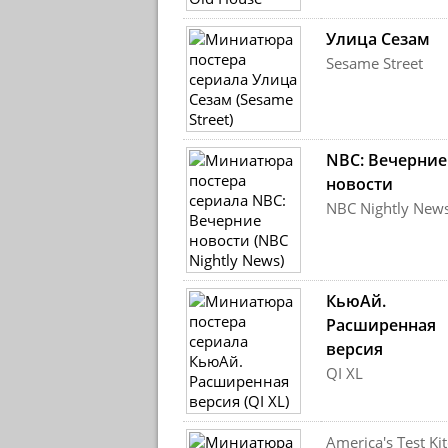
Улица Сезам
Sesame Street
NBC: Вечерние
новости
NBC Nightly New
КьюАй.
Расширенная
версия
QI XL
America's Test Ki