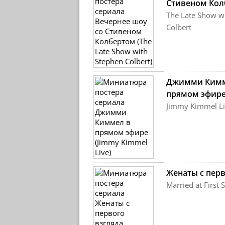
Стивеном Кол
The Late Show w
Colbert
Джимми Кимм
прямом эфир
Jimmy Kimmel Li
Женаты с перв
Married at First S