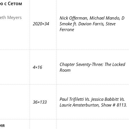
ю с Сетом
Seth Meyers
Nick Offerman, Michael Mando, D
2020×34
Smoke ft. Davion Farris, Steve
Ferrone
Chapter Seventy-Three: The Locked
4×16
Room
Paul Trifiletti Vs. Jessica Babbitt Vs.
36×133
Laurie Amsterburton, Show # 8113.
ия