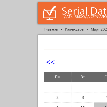
Serial Da
ДАТЫ ВЫХОДА СЕРИАЛ
Главная
›
Календарь
›
Март 202
<<
Пн
Вт
С
2
3