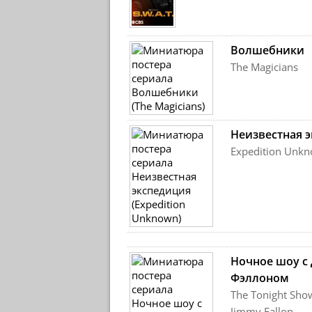
Волшебники
The Magicians
Неизвестная 
Expedition Unk
Ночное шоу 
Фэллоном
The Tonight Show
Jimmy Fallon