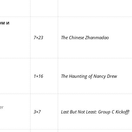
ом и
7×23
The Chinese Zhanmadao
1×16
The Haunting of Nancy Drew
er
3×7
Last But Not Least: Group C Kickoff!