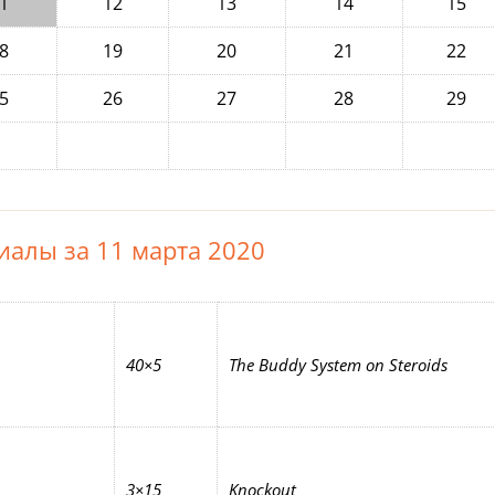
1
12
13
14
15
8
19
20
21
22
5
26
27
28
29
иалы за 11 марта 2020
40×5
The Buddy System on Steroids
3×15
Knockout