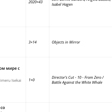
2020×43
Isabel Hagen
3×14
Objects in Mirror
ом мире с
Director's Cut - 10 - From Zero /
1×0
jimeru Isekai
Battle Against the White Whale
 со