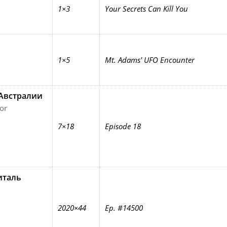
1×3
Your Secrets Can Kill You
1×5
Mt. Adams' UFO Encounter
Австралии
or
7×18
Episode 18
италь
2020×44
Ep. #14500