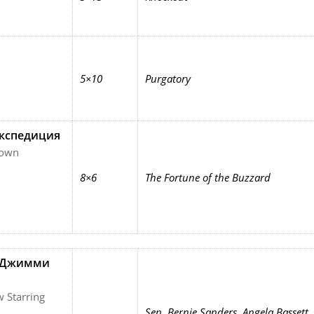
5×10
Purgatory
экспедиция
nown
8×6
The Fortune of the Buzzard
с Джимми
 Starring
Sen. Bernie Sanders, Angela Bassett,