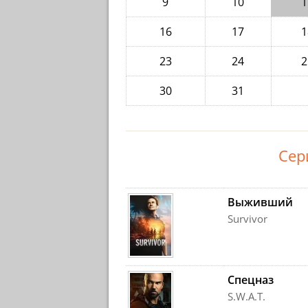
9
10
1
16
17
1
23
24
2
30
31
Сер
Выживший
Survivor
Спецназ
S.W.A.T.