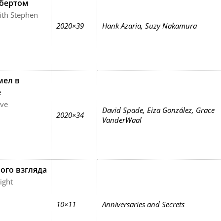
бертом
ith Stephen
2020×39
Hank Azaria, Suzy Nakamura
ел в
е
ve
David Spade, Eiza González, Grace
2020×34
VanderWaal
ого взгляда
ight
10×11
Anniversaries and Secrets