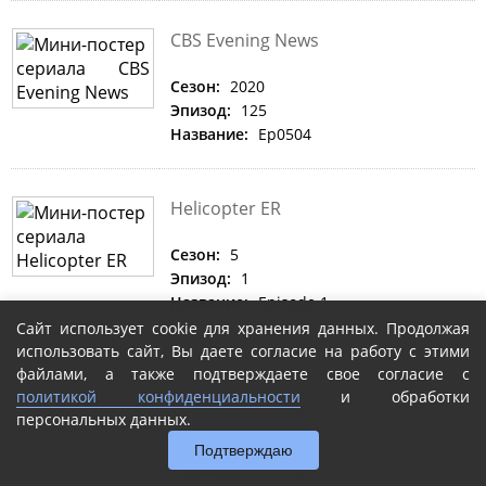
CBS Evening News
Сезон:
2020
Эпизод:
125
Название:
Ep0504
Helicopter ER
Сезон:
5
Эпизод:
1
Название:
Episode 1
Сайт использует cookie для хранения данных. Продолжая
использовать сайт, Вы даете согласие на работу с этими
файлами, а также подтверждаете свое согласие с
Mastermind
политикой конфиденциальности
и обработки
персональных данных.
Сезон:
2020
Эпизод:
16
Подтверждаю
Название:
Grand Final