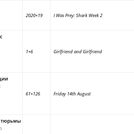
2020×19
I Was Prey: Shark Week 2
с
1×6
Girlfriend and Girlfriend
ции
t
61×126
Friday 14th August
 тюрьмы
p