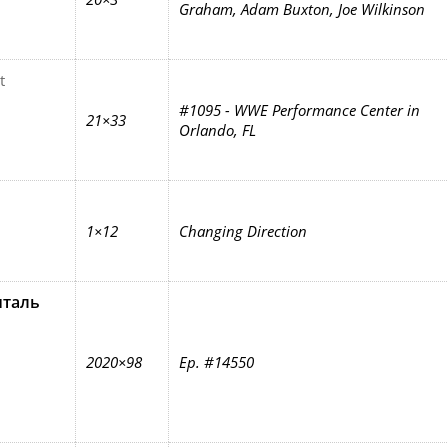
Graham, Adam Buxton, Joe Wilkinson
t
#1095 - WWE Performance Center in
21×33
Orlando, FL
1×12
Changing Direction
италь
2020×98
Ep. #14550