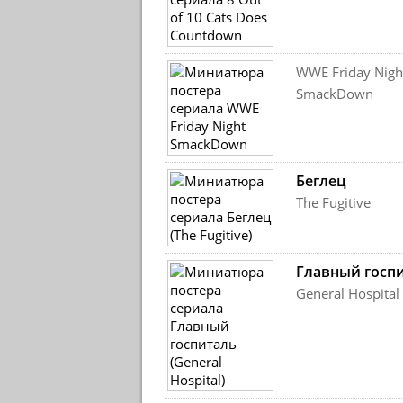
WWE Friday Nigh
SmackDown
Беглец
The Fugitive
Главный госп
General Hospital