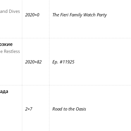
 and Dives
2020×0
The Fieri Family Watch Party
рзкие
e Restless
2020×82
Ep. #11925
ада
2×7
Road to the Oasis