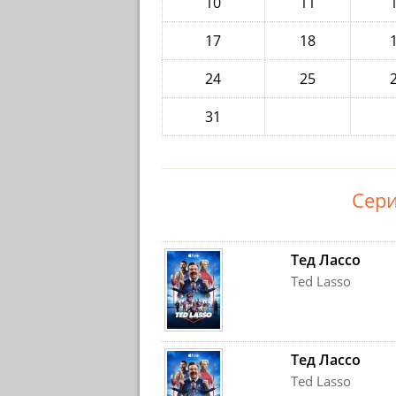
10
11
17
18
24
25
31
Сери
Тед Лассо
Ted Lasso
Тед Лассо
Ted Lasso