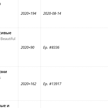
и
2020×194
2020-08-14
асивые
 Beautiful
2020×90
Ep. #8336
зни
s
2020×162
Ep. #13917
ные и