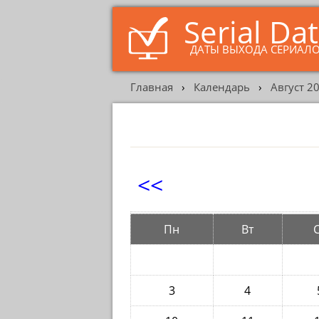
Serial Da
ДАТЫ ВЫХОДА СЕРИАЛ
Главная
›
Календарь
›
Август 2
<<
Пн
Вт
3
4