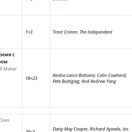
1×3
Trent Crimm: The Independent
ремя с
ром
ill Maher
Keisha Lance Bottoms; Colin Cowherd;
18×23
Pete Buttigieg; And Andrew Yang
 Does
Daisy May Cooper, Richard Ayoade, Ivo
20×3