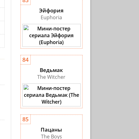
83
Эйфория
Euphoria
84
Ведьмак
The Witcher
85
Пацаны
The Boys