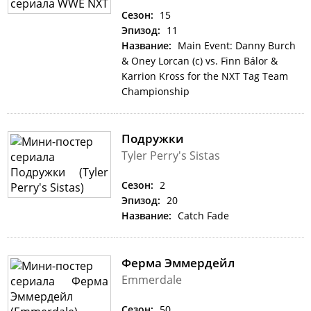
Сезон:
15
Эпизод:
11
Название:
Main Event: Danny Burch
& Oney Lorcan (c) vs. Finn Bálor &
Karrion Kross for the NXT Tag Team
Championship
Подружки
Tyler Perry's Sistas
Сезон:
2
Эпизод:
20
Название:
Catch Fade
Ферма Эммердейл
Emmerdale
Сезон:
50