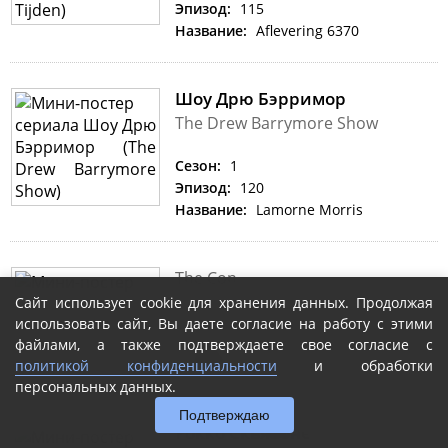
Эпизод:
115
Название:
Aflevering 6370
Шоу Дрю Бэрримор
The Drew Barrymore Show
Сезон:
1
Эпизод:
120
Название:
Lamorne Morris
The Con
Сайт использует cookie для хранения данных. Продолжая
Сезон:
1
использовать сайт, Вы даете согласие на работу с этими
Эпизод:
6
файлами, а также подтверждаете свое согласие с
Название:
The Psychic Con
политикой конфиденциальности
и обработки
персональных данных.
Подтверждаю
Рокко Скьявоне