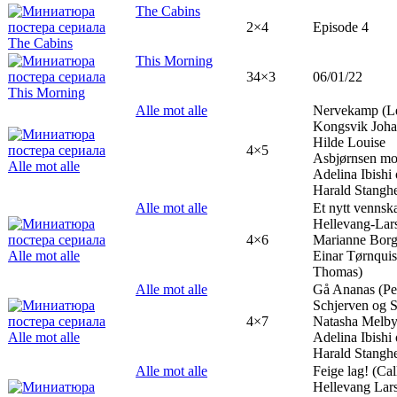
The Cabins
2×4
Episode 4
This Morning
34×3
06/01/22
Alle mot alle
Nervekamp (L
Kongsvik Joha
Hilde Louise
4×5
Asbjørnsen mo
Adelina Ibishi
Harald Stanghe
Alle mot alle
Et nytt vennsk
Hellevang-Lar
4×6
Marianne Bor
Einar Tørnquis
Thomas)
Alle mot alle
Gå Ananas (Pet
Schjerven og 
4×7
Natasha Melby
Adelina Ibishi
Harald Stanghe
Alle mot alle
Feige lag! (Cal
Hellevang Lar