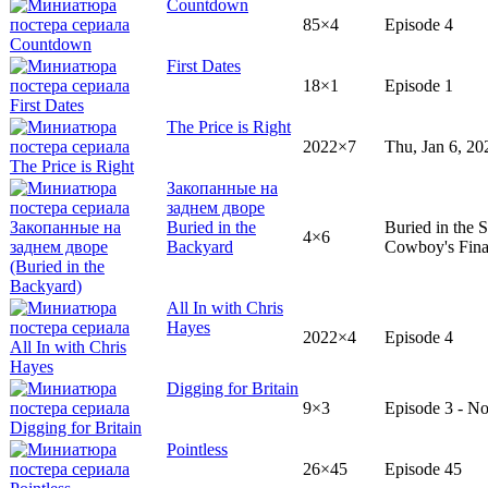
Countdown
85×4
Episode 4
First Dates
18×1
Episode 1
The Price is Right
2022×7
Thu, Jan 6, 20
Закопанные на
заднем дворе
Buried in the
Buried in the 
4×6
Backyard
Cowboy's Fina
All In with Chris
Hayes
2022×4
Episode 4
Digging for Britain
9×3
Episode 3 - No
Pointless
26×45
Episode 45