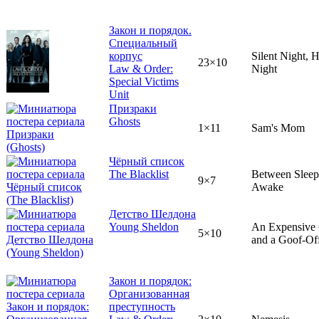
Закон и порядок.
Специальный
корпус
Silent Night, H
23×10
Law & Order:
Night
Special Victims
Unit
Призраки
Ghosts
1×11
Sam's Mom
Чёрный список
The Blacklist
Between Sleep
9×7
Awake
Детство Шелдона
Young Sheldon
An Expensive 
5×10
and a Goof-O
Закон и порядок:
Организованная
преступность