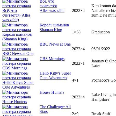
Всё, что
считается
Kim kommt d
Alles was zählt
2022×4
Nathalie rechtz
zum Date mit 
Король шаманов
Shaman King
1×38
Graduation
BBC News at One
2022×4
06/01/2022
CBS Mornings
January 6: One
2022×1
Later
Hello Kitty's Super
Cute Adventures
4×1
Pochacco's Go
House Hunters
Lake Living i
2022×4
Hampshire
The Challenge: All
Stars
2×9
Break Stuff