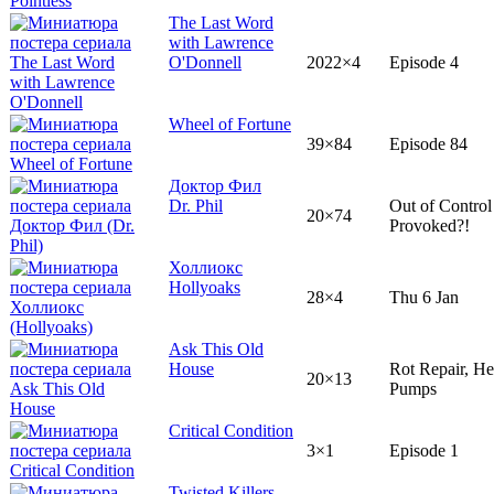
The Last Word
with Lawrence
O'Donnell
2022×4
Episode 4
Wheel of Fortune
39×84
Episode 84
Доктор Фил
Dr. Phil
Out of Control
20×74
Provoked?!
Холлиокс
Hollyoaks
28×4
Thu 6 Jan
Ask This Old
House
Rot Repair, He
20×13
Pumps
Critical Condition
3×1
Episode 1
Twisted Killers