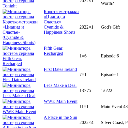
2022×1
Worth?
Короткометражки
«Цианид и
Счастье»
Cyanide &
2022×1
God's Gift
Happiness Shorts
Fifth Gear:
Recharged
1×6
Episode 6
First Dates Ireland
7×1
Episode 1
Let's Make a Deal
13×75
1/6/22
WWE Main Event
11×1
Main Event 48
A Place in the Sun
2022×4
Silver Coast, P