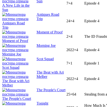
Sun
7×4
Episode 4
Antiques Road
Trip
24×4
Episode 4
Moment of Proof
2×4
The ID Fraudst
Morning Joe
2022×4
Episode 4
Scot Squad
7×1
Episode 1
The Beat with Ari
Melber
2022×4
Episode 4
The People's Court
25×64
Stealing from a
Tonight
How Much Is 