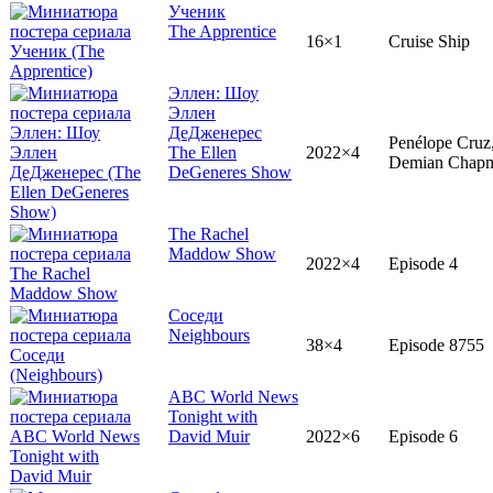
Ученик
The Apprentice
16×1
Cruise Ship
Эллен: Шоу
Эллен
ДеДженерес
Penélope Cruz
The Ellen
2022×4
Demian Chap
DeGeneres Show
The Rachel
Maddow Show
2022×4
Episode 4
Соседи
Neighbours
38×4
Episode 8755
ABC World News
Tonight with
David Muir
2022×6
Episode 6