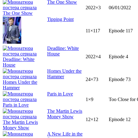
The One Show
2022×3
06/01/2022
Tipping Point
11×117
Episode 117
Deadline: White
House
2022×4
Episode 4
Homes Under the
Hammer
24×73
Episode 73
Paris in Love
1×9
Too Close for 
The Martin Lewis
Money Show
12×12
Episode 12
A New Life in the