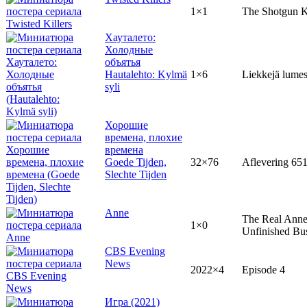
1×1
The Shotgun Ki
Хауталето:
Холодные
объятья
Hautalehto: Kylmä
1×6
Liekkejä lume
syli
Хорошие
времена, плохие
времена
Goede Tijden,
32×76
Aflevering 65
Slechte Tijden
Anne
The Real Anne
1×0
Unfinished Bu
CBS Evening
News
2022×4
Episode 4
Игра (2021)