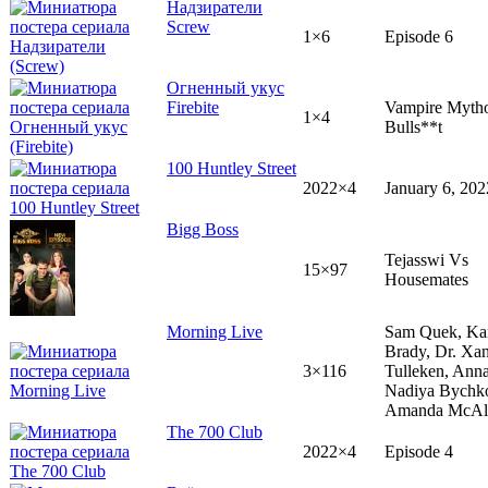
Надзиратели
Screw
1×6
Episode 6
Огненный укус
Firebite
Vampire Myth
1×4
Bulls**t
100 Huntley Street
2022×4
January 6, 202
Bigg Boss
Tejasswi Vs
15×97
Housemates
Morning Live
Sam Quek, Ka
Brady, Dr. Xa
3×116
Tulleken, Ann
Nadiya Bychk
Amanda McAli
The 700 Club
2022×4
Episode 4