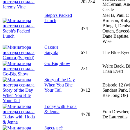
2022×4
McTernan, An
Castle
Steph's Packed
Mel B, Paul C
Lunch
Brunson, Rub
Bhogal, Denis
3×4
Outen, Sayeed
Dane Baptiste,
Wise
Саюки
Saiyuki
6×1
The Blue-Eye
Go-Big Show
We're Back, B
2×1
Than Ever!
Story of the Day
When You Bite
Episode 12 (wi
Your Tail
3×12
Sandara Park,
Bae Jong Ok)
Today with Hoda
& Jenna
Fran Drescher,
4×78
De Laurentiis
Здесь всё