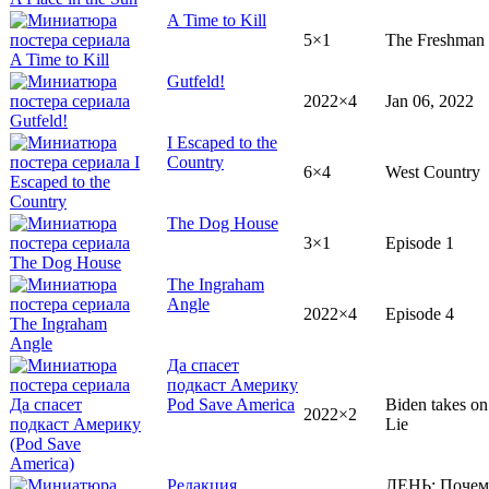
A Time to Kill
5×1
The Freshman
Gutfeld!
2022×4
Jan 06, 2022
I Escaped to the
Country
6×4
West Country
The Dog House
3×1
Episode 1
The Ingraham
Angle
2022×4
Episode 4
Да спасет
подкаст Америку
Pod Save America
Biden takes on
2022×2
Lie
Редакция
ЛЕНЬ: Почем