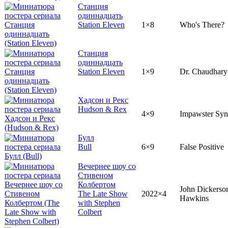
Станция
одиннадцать
Station Eleven
1×8
Who's There?
Станция
одиннадцать
Station Eleven
1×9
Dr. Chaudhary
Хадсон и Рекс
Hudson & Rex
4×9
Impawster Sy
Булл
Bull
6×9
False Positive
Вечернее шоу со
Стивеном
Колбертом
John Dickerso
The Late Show
2022×4
Hawkins
with Stephen
Colbert