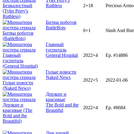
Tyler Perry's
Ruthless
2×18
Precious Armo
Битвы роботов
BattleBots
6×1
Slash And Bur
Главный
госпиталь
General Hospital
2022×4
Ep. #14886
Голые новости
Naked News
2022×5
2022-01-06
Дерзкие и
красивые
The Bold and the
2022×4
Ep. #8684
Beautiful
Дни нашей