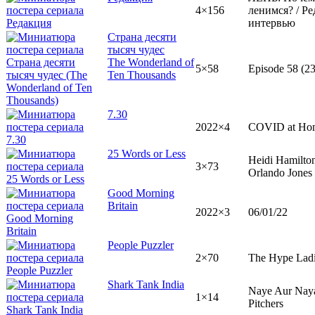
4×156
ленимся? / Р
интервью
Страна десяти
тысяч чудес
The Wonderland of
5×58
Episode 58 (2
Ten Thousands
7.30
2022×4
COVID at Ho
25 Words or Less
Heidi Hamilto
3×73
Orlando Jones
Good Morning
Britain
2022×3
06/01/22
People Puzzler
2×70
The Hype Lad
Shark Tank India
Naye Aur Nay
1×14
Pitchers