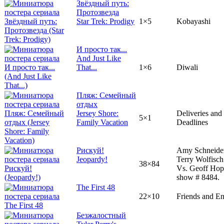
Звёздный путь:
Протозвезда
Star Trek: Prodigy
1×5
Kobayashi
И просто так...
And Just Like
That...
1×6
Diwali
Пляж: Семейный
отдых
Jersey Shore:
Deliveries and
5×1
Family Vacation
Deadlines
Рискуй!
Amy Schneide
Jeopardy!
Terry Wolfisch
38×84
Vs. Geoff Hop
show # 8484.
The First 48
22×10
Friends and E
Безжалостный