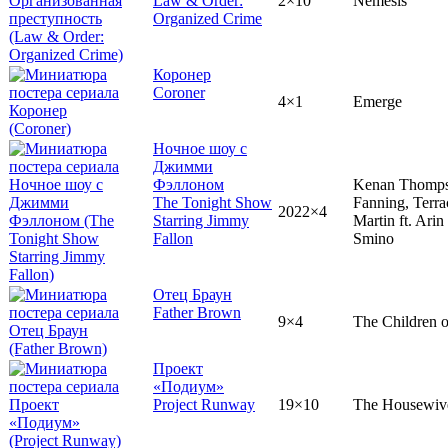
Law & Order:
2×10
Nemesis
Organized Crime
Коронер
Coroner
4×1
Emerge
Ночное шоу с
Джимми
Фэллоном
Kenan Thomps
The Tonight Show
Fanning, Terra
2022×4
Starring Jimmy
Martin ft. Ari
Fallon
Smino
Отец Браун
Father Brown
9×4
The Children 
Проект
«Подиум»
Project Runway
19×10
The Housewiv