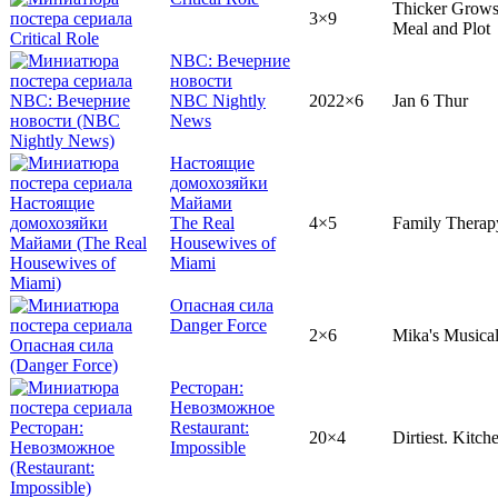
Thicker Grows
3×9
Meal and Plot
NBC: Вечерние
новости
NBC Nightly
2022×6
Jan 6 Thur
News
Настоящие
домохозяйки
Майами
The Real
4×5
Family Therap
Housewives of
Miami
Опасная сила
Danger Force
2×6
Mika's Musica
Ресторан:
Невозможное
Restaurant:
20×4
Dirtiest. Kitch
Impossible