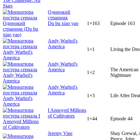
Одинокий
странник
Du bu xiao yao
1×163
Episode 163
Andy Warhol's
America
1×1
Living the Dr
Andy Warhol's
America
The American
1×2
Nightmare
Andy Warhol's
America
1×3
Life After Dea
I Annoyed Millions
of Cultivators
1×44
Episode 44
Jeremy Vine
Shay Grewal,
Pierce, John