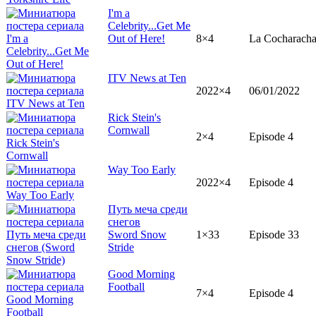
I'm a
Celebrity...Get Me
Out of Here!
8×4
La Cocharacha
ITV News at Ten
2022×4
06/01/2022
Rick Stein's
Cornwall
2×4
Episode 4
Way Too Early
2022×4
Episode 4
Путь меча среди
снегов
Sword Snow
1×33
Episode 33
Stride
Good Morning
Football
7×4
Episode 4