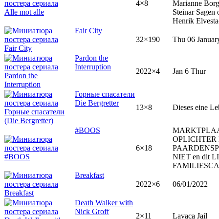
4×8
Marianne Bor
Steinar Sagen 
Henrik Elvesta
Fair City
32×190
Thu 06 Januar
Pardon the
Interruption
2022×4
Jan 6 Thur
Горные спасатели
Die Bergretter
13×8
Dieses eine L
#BOOS
MARKTPLA
OPLICHTER l
6×18
PAARDENS
NIET en dit L
FAMILIESC
Breakfast
2022×6
06/01/2022
Death Walker with
Nick Groff
2×11
Lavaca Jail