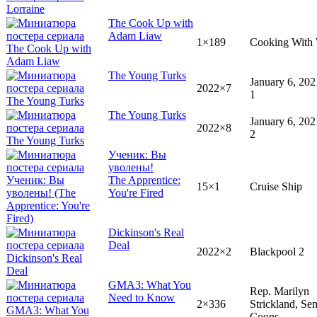
The Cook Up with
Adam Liaw
1×189
Cooking With
The Young Turks
January 6, 202
2022×7
1
The Young Turks
January 6, 202
2022×8
2
Ученик: Вы
уволены!
The Apprentice:
15×1
Cruise Ship
You're Fired
Dickinson's Real
Deal
2022×2
Blackpool 2
GMA3: What You
Rep. Marilyn
Need to Know
2×336
Strickland, Sen
Coons