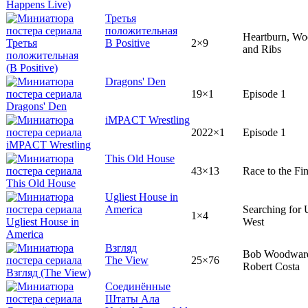
Третья
положительная
Heartburn, Wo
B Positive
2×9
and Ribs
Dragons' Den
19×1
Episode 1
iMPACT Wrestling
2022×1
Episode 1
This Old House
43×13
Race to the Fin
Ugliest House in
America
Searching for 
1×4
West
Взгляд
Bob Woodwar
The View
25×76
Robert Costa
Соединённые
Штаты Ала