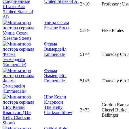
United States of Al
2×10
Professor / Us
Улица Сезам
Sesame Street
52×9
Hike Pirates
Ферма
Эммердейл
Emmerdale
51×4
Thursday 6th 
Ферма
Эммердейл
Emmerdale
51×5
Thursday 6th 
Шоу Келли
Кларксон
Gordon Ramsa
The Kelly
3×73
Cheryl Burke, 
Clarkson Show
Bellinger
Critical Role