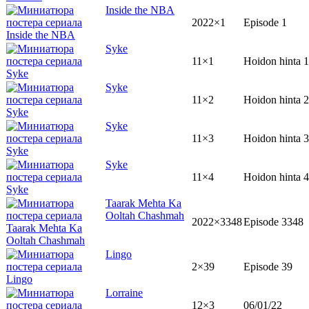
Inside the NBA
2022×1
Episode 1
Syke
11×1
Hoidon hinta 1
Syke
11×2
Hoidon hinta 2
Syke
11×3
Hoidon hinta 3
Syke
11×4
Hoidon hinta 4
Taarak Mehta Ka
Ooltah Chashmah
2022×3348
Episode 3348
Lingo
2×39
Episode 39
Lorraine
12×3
06/01/22