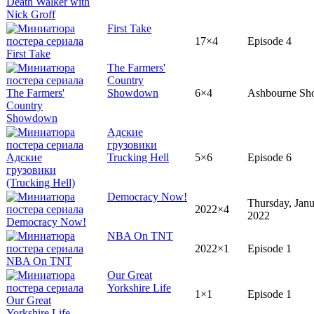
First Take
17×4
Episode 4
The Farmers'
Country
Showdown
6×4
Ashbourne S
Адские
грузовики
Trucking Hell
5×6
Episode 6
Democracy Now!
Thursday, Janu
2022×4
2022
NBA On TNT
2022×1
Episode 1
Our Great
Yorkshire Life
1×1
Episode 1