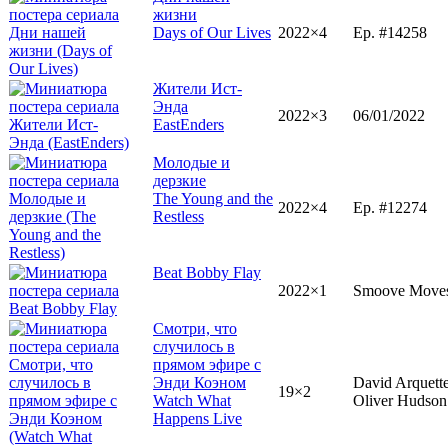
жизни
Days of Our Lives
2022×4
Ep. #14258
Жители Ист-
Энда
2022×3
06/01/2022
EastEnders
Молодые и
дерзкие
The Young and the
2022×4
Ep. #12274
Restless
Beat Bobby Flay
2022×1
Smoove Move
Смотри, что
случилось в
прямом эфире с
Энди Коэном
David Arquett
19×2
Watch What
Oliver Hudson
Happens Live