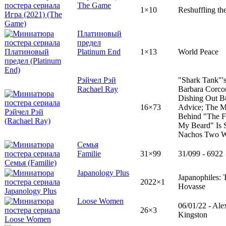
The Game
1×10
Reshuffling th
Платиновый
предел
Platinum End
1×13
World Peace
Рэйчел Рэй
"Shark Tank"'
Rachael Ray
Barbara Corcor
Dishing Out B
16×73
Advice; The 
Behind "The F
My Beard" Is
Nachos Two 
Семья
Familie
31×99
31/099 - 6922
Japanology Plus
Japanophiles:
2022×1
Hovasse
Loose Women
06/01/22 - Ale
26×3
Kingston