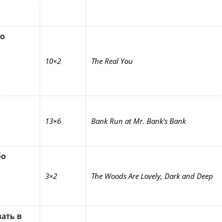
о
10×2
The Real You
13×6
Bank Run at Mr. Bank's Bank
бо
3×2
The Woods Are Lovely, Dark and Deep
ать в