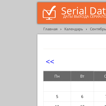
Serial Da
ДАТЫ ВЫХОДА СЕРИАЛ
Главная
›
Календарь
›
Сентябрь
<<
Пн
Вт
5
6