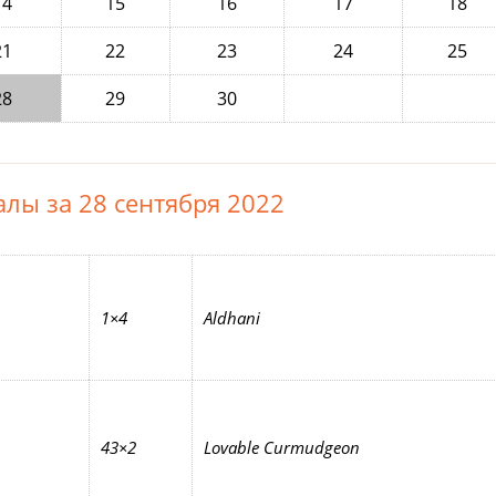
14
15
16
17
18
21
22
23
24
25
28
29
30
лы за 28 сентября 2022
1×4
Aldhani
43×2
Lovable Curmudgeon