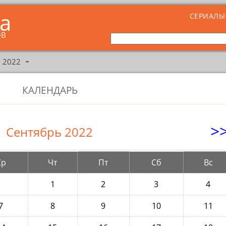
ta
СЕРИАЛЫ
ОВ
 2022
›
КАЛЕНДАРЬ
>
Сентябрь 2022
Ср
Чт
Пт
Сб
Вс
1
2
3
4
7
8
9
10
11