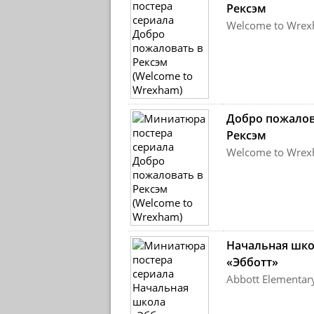
Рексэм
Welcome to Wre
Добро пожалов
Рексэм
Welcome to Wre
Начальная шк
«Эбботт»
Abbott Elementar