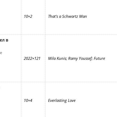
10×2
That's a Schwartz Man
ел в
e
2022×121
Mila Kunis; Ramy Youssef; Future
н
10×4
Everlasting Love