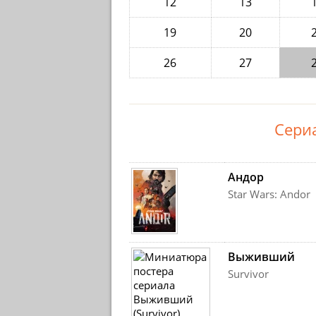
12
13
19
20
26
27
Сериа
Андор
Star Wars: Andor
Выживший
Survivor