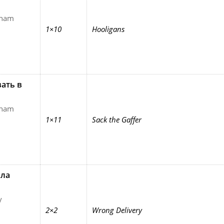
xham
1×10
Hooligans
ать в
xham
1×11
Sack the Gaffer
ола
y
2×2
Wrong Delivery