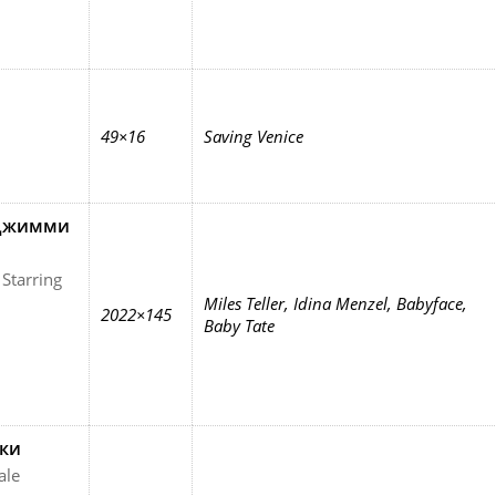
49×16
Saving Venice
 Джимми
Starring
Miles Teller, Idina Menzel, Babyface,
2022×145
Baby Tate
нки
ale