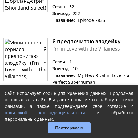
Сезон:
32
Эпизод:
222
Название:
Episode 7836
Я предпочитаю злодейку
I'm in Love with the Villainess
Сезон:
1
Эпизод:
10
Название:
My New Rival in Love Is a
Perfect Superhuman
Сайт использует cookie для хранения данных. Продолжая
использовать сайт, Вы даете согласие на работу с этими
Loose Women
файлами, а также подтверждаете свое согласие с
политикой конфиденциальности
и обработки
Сезон:
27
персональных данных.
Эпизод:
230
Подтверждаю
Название:
Episode 230