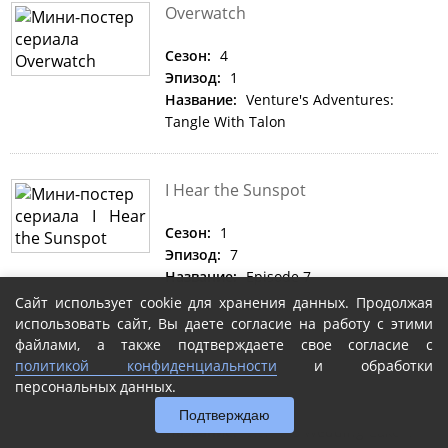
Overwatch
Сезон:
4
Эпизод:
1
Название:
Venture's Adventures:
Tangle With Talon
I Hear the Sunspot
Сезон:
1
Эпизод:
7
Название:
Episode 7
Сайт использует cookie для хранения данных. Продолжая
использовать сайт, Вы даете согласие на работу с этими
Ms. Pat Settles It
файлами, а также подтверждаете свое согласие с
политикой конфиденциальности
и обработки
персональных данных.
Сезон:
2
Эпизод:
2
Подтверждаю
Название:
Sis, This Wedding Cake Is