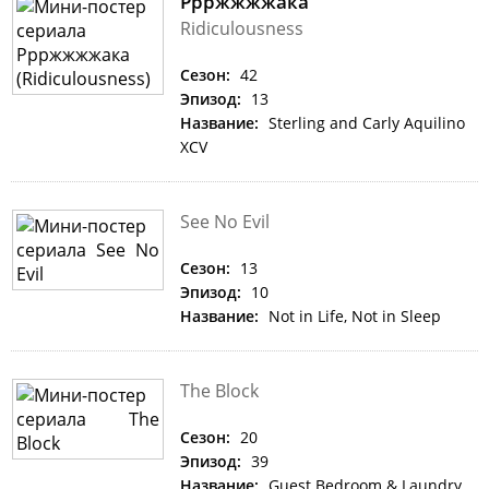
Ррржжжжака
Ridiculousness
Сезон:
42
Эпизод:
13
Название:
Sterling and Carly Aquilino
XCV
See No Evil
Сезон:
13
Эпизод:
10
Название:
Not in Life, Not in Sleep
The Block
Сезон:
20
Эпизод:
39
Название:
Guest Bedroom & Laundry