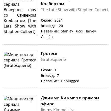
Колбертом
The Late Show with Stephen Colbert
Сезон:
2024
Эпизод:
120
Название:
Stanley Tucci, Harvey
Guillén
Гротеск
Grotesquerie
Сезон:
1
Эпизод:
7
Название:
Unplugged
Джимми Киммел в прямом
эфире
Jimmy Kimmel Live