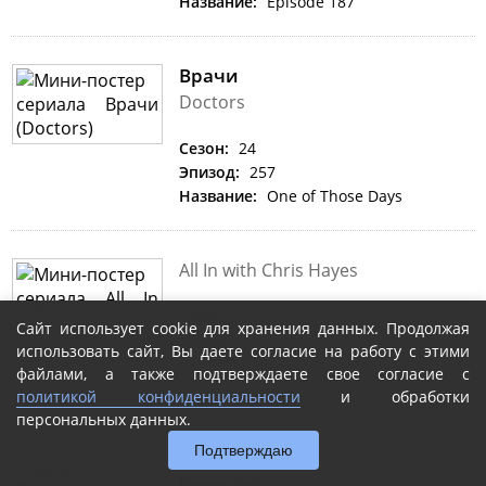
Название:
Episode 187
Врачи
Doctors
Сезон:
24
Эпизод:
257
Название:
One of Those Days
All In with Chris Hayes
Сезон:
2024
Сайт использует cookie для хранения данных. Продолжая
Эпизод:
141
использовать сайт, Вы даете согласие на работу с этими
Название:
Episode 141
файлами, а также подтверждаете свое согласие с
политикой конфиденциальности
и обработки
персональных данных.
Countdown
Подтверждаю
Сезон:
90