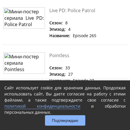
Live PD: Police Patrol
Сезон:
8
Эпизод:
4
Название:
Episode 265
Pointless
Сезон:
33
Эпизод:
27
Название:
Episode 27
Сайт использует cookie для хранения данных. Продолжая
использовать сайт, Вы даете согласие на работу с этими
файлами, а также подтверждаете свое согласие с
The Last Word with Lawrence
политикой конфиденциальности
и обработки
O'Donnell
персональных данных.
Сезон:
2025
Подтверждаю
Эпизод:
71