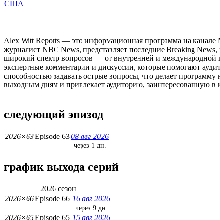
США
Alex Witt Reports — это информационная программа на канале
журналист NBC News, представляет последние Breaking News,
широкий спектр вопросов — от внутренней и международной п
экспертные комментарии и дискуссии, которые помогают ауди
способностью задавать острые вопросы, что делает программу 
выходным дням и привлекает аудиторию, заинтересованную в 
следующий эпизод
2026×63
Episode 63
08 авг 2026
через 1 дн.
график выхода серий
2026 сезон
2026×66
Episode 66
16 авг 2026
через 9 дн.
2026×65
Episode 65
15 авг 2026