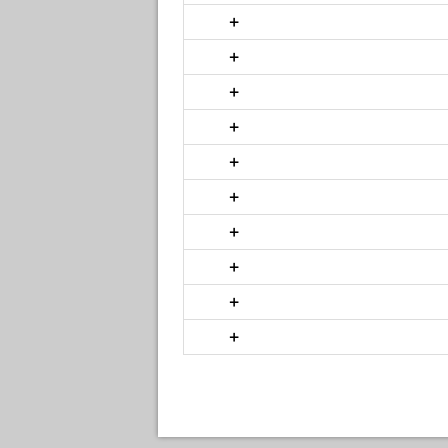
+
+
+
+
+
+
+
+
+
+