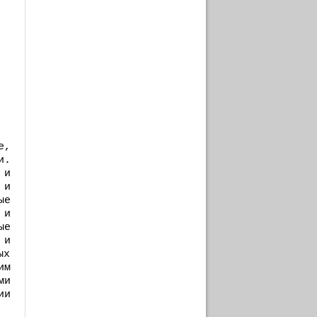
e,
и.
 и
 и
ые
 и
ые
 и
ых
им
ми
ии