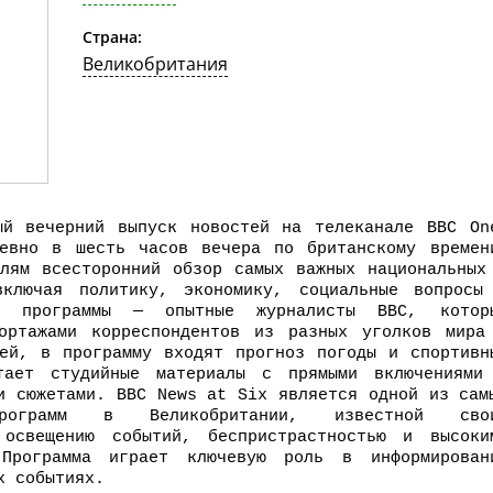
Страна:
Великобритания
й вечерний выпуск новостей на телеканале BBC On
евно в шесть часов вечера по британскому времен
елям всесторонний обзор самых важных национальных
включая политику, экономику, социальные вопросы
ие программы — опытные журналисты BBC, котор
ортажами корреспондентов из разных уголков мира
тей, в программу входят прогноз погоды и спортивн
тает студийные материалы с прямыми включениями
и сюжетами. BBC News at Six является одной из сам
программ в Великобритании, известной сво
 освещению событий, беспристрастностью и высоки
 Программа играет ключевую роль в информирован
х событиях.