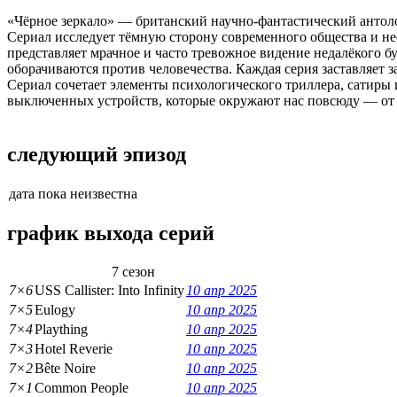
«Чёрное зеркало» — британский научно-фантастический антол
Сериал исследует тёмную сторону современного общества и н
представляет мрачное и часто тревожное видение недалёкого б
оборачиваются против человечества. Каждая серия заставляет з
Сериал сочетает элементы психологического триллера, сатиры
выключенных устройств, которые окружают нас повсюду — от 
следующий эпизод
дата пока неизвестна
график выхода серий
7 сезон
7×6
USS Callister: Into Infinity
10 апр 2025
7×5
Eulogy
10 апр 2025
7×4
Plaything
10 апр 2025
7×3
Hotel Reverie
10 апр 2025
7×2
Bête Noire
10 апр 2025
7×1
Common People
10 апр 2025