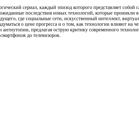
огический сериал, каждый эпизод которого представляет собой
еожиданные последствия новых технологий, которые проникли в
удущего, где социальные сети, искусственный интеллект, виртуа
адуматься о цене прогресса и о том, как технологии влияют на 
 и антиутопии, предлагая острую критику современного техноло
смартфонов до телевизоров.