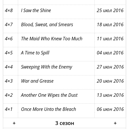
4×8
I Saw the Shine
25 июл 2016
4×7
Blood, Sweat, and Smears
18 июл 2016
4×6
The Maid Who Knew Too Much
11 июл 2016
4×5
A Time to Spill
04 июл 2016
4×4
Sweeping With the Enemy
27 июн 2016
4×3
War and Grease
20 июн 2016
4×2
Another One Wipes the Dust
13 июн 2016
4×1
Once More Unto the Bleach
06 июн 2016
+
3 сезон
+