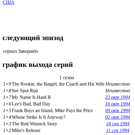
США
следующий эпизод
сериал Завершён
график выхода серий
1 сезон
1×9
The Rookie, the Batgirl, the Coach and His Wife
Неизвестно
1×8
See Spot Run
Неизвестно
1×7
My Name Is Hard B
23 окт 1994
1×6
Lee's Bad, Bad Day
16 окт 1994
1×5
Frank Buys an Island, Mike Pays the Price
09 окт 1994
1×4
Whose Strike Is It Anyway?
02 окт 1994
1×3
The Butt Winnick Story
18 сен 1994
1×2
Mike's Release
11 сен 1994