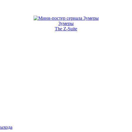
Зумеры
The Z-Suite
выхода