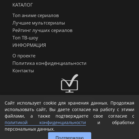
КАТАЛОГ
Топ аниме сериалов
Лучшие мультсериалы
Рейтинг лучших сериалов
Топ ТВ-шоу
ИНФОРМАЦИЯ
О проекте
Политика конфиденциальности
Контакты
Информер о датах выхода
Сайт использует cookie для хранения данных. Продолжая
сериалов, аниме и тв-шоу
использовать сайт, Вы даете согласие на работу с этими
файлами, а также подтверждаете свое согласие с
Создание и SEO продвижение сайта - 7gex
политикой конфиденциальности
и обработки
персональных данных.
SerialData - даты выхода сериалов © 2011 – 2026
Подтверждаю