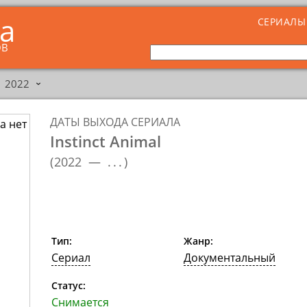
ta
СЕРИАЛЫ
ОВ
2022
›
ДАТЫ ВЫХОДА СЕРИАЛА
Instinct Animal
(
2022 —
...
)
Тип:
Жанр:
Сериал
Документальный
Статус:
Снимается