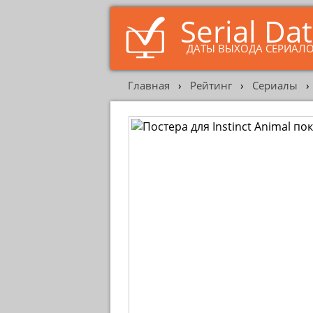
Serial Da
ДАТЫ ВЫХОДА СЕРИАЛ
Главная
›
Рейтинг
›
Сериалы
›