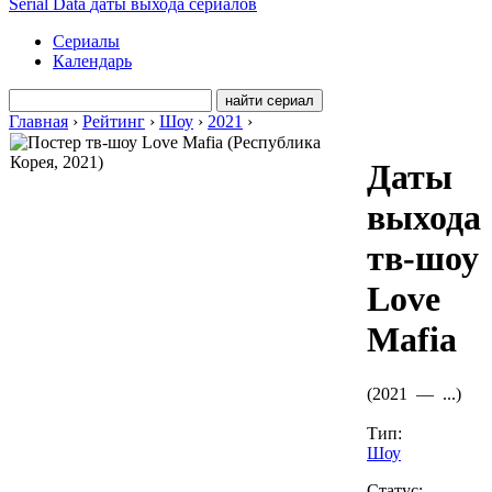
Serial Data
даты выхода сериалов
Сериалы
Календарь
Главная
›
Рейтинг
›
Шоу
›
2021
›
Даты
выхода
тв-шоу
Love
Mafia
(
2021 —
...
)
Тип:
Шоу
Статус: