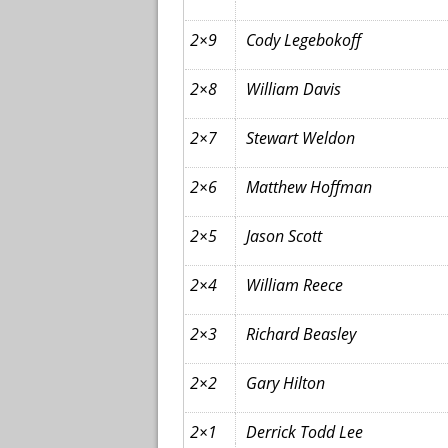
2×9
Cody Legebokoff
2×8
William Davis
2×7
Stewart Weldon
2×6
Matthew Hoffman
2×5
Jason Scott
2×4
William Reece
2×3
Richard Beasley
2×2
Gary Hilton
2×1
Derrick Todd Lee