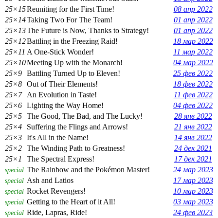
25×15
Reuniting for the First Time!
08 апр 2022
25×14
Taking Two For The Team!
01 апр 2022
25×13
The Future is Now, Thanks to Strategy!
01 апр 2022
25×12
Battling in the Freezing Raid!
18 мар 2022
25×11
A One-Stick Wonder!
11 мар 2022
25×10
Meeting Up with the Monarch!
04 мар 2022
25×9
Battling Turned Up to Eleven!
25 фев 2022
25×8
Out of Their Elements!
18 фев 2022
25×7
An Evolution in Taste!
11 фев 2022
25×6
Lighting the Way Home!
04 фев 2022
25×5
The Good, The Bad, and The Lucky!
28 янв 2022
25×4
Suffering the Flings and Arrows!
21 янв 2022
25×3
It's All in the Name!
14 янв 2022
25×2
The Winding Path to Greatness!
24 дек 2021
25×1
The Spectral Express!
17 дек 2021
The Rainbow and the Pokémon Master!
24 мар 2023
special
Ash and Latios
17 мар 2023
special
Rocket Revengers!
10 мар 2023
special
Getting to the Heart of it All!
03 мар 2023
special
Ride, Lapras, Ride!
24 фев 2023
special