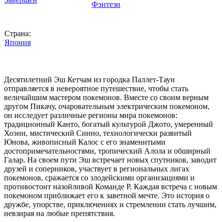
Фэнтези
Страна:
Япония
Десятилетний Эш Кетчам из городка Паллет-Таун
отправляется в невероятное путешествие, чтобы стать
величайшим мастером покемонов. Вместе со своим верным
другом Пикачу, очаровательным электрическим покемоном,
он исследует различные регионы мира покемонов:
традиционный Канто, богатый культурой Джото, умеренный
Хоэнн, мистический Синно, технологически развитый
Юнова, живописный Калос с его знаменитыми
достопримечательностями, тропический Алола и обширный
Галар. На своем пути Эш встречает новых спутников, заводит
друзей и соперников, участвует в региональных лигах
покемонов, сражается со злодейскими организациями и
противостоит назойливой Команде Р. Каждая встреча с новым
покемоном приближает его к заветной мечте. Это история о
дружбе, упорстве, приключениях и стремлении стать лучшим,
невзирая на любые препятствия.