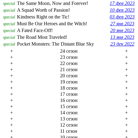
The Same Moon, Now and Forever!
17 фев 2023
special
A Squad Worth of Passion!
10 фев 2023
special
Kindness Right on the Tic!
03 фев 2023
special
Must Be Our Heroes and the Witch!
27 янв 2023
special
A Fated Face-Off!
20 янв 2023
special
The Road Most Traveled!
13 янв 2023
special
Pocket Monsters: The Distant Blue Sky
23 дек 2022
special
+
24 сезон
+
+
23 сезон
+
+
22 сезон
+
+
21 сезон
+
+
20 сезон
+
+
19 сезон
+
+
18 сезон
+
+
17 сезон
+
+
16 сезон
+
+
15 сезон
+
+
14 сезон
+
+
13 сезон
+
+
12 сезон
+
+
11 сезон
+
+
10 сезон
+