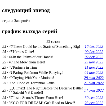
следующий эпизод
сериал Завершён
график выхода серий
25 сезон
25×46
These Could be the Starts of Something Big!
16 дек 2022
25×45
Heroes Unite!
09 дек 2022
25×44
In the Palms of our Hands!
02 дек 2022
25×43
The Mew from Here!
25 ноя 2022
25×42
Partners in Time!
11 ноя 2022
25×41
Paring Pokémon While Parrying!
04 ноя 2022
25×40
Toying With Your Motions!
28 окт 2022
25×39
A Flood of Torrential Gains!
21 окт 2022
Climax! The Night Before the Decisive Battle!
25×38
14 окт 2022
Satoshi VS Dande!!
25×37
Just a Scone's Throw From Here!
30 сен 2022
25×36
GO FOR DREAM! Go's Road to Mew!!
23 сен 2022