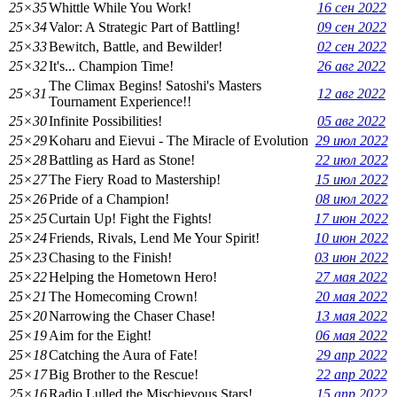
25×35
Whittle While You Work!
16 сен 2022
25×34
Valor: A Strategic Part of Battling!
09 сен 2022
25×33
Bewitch, Battle, and Bewilder!
02 сен 2022
25×32
It's... Champion Time!
26 авг 2022
The Climax Begins! Satoshi's Masters
25×31
12 авг 2022
Tournament Experience!!
25×30
Infinite Possibilities!
05 авг 2022
25×29
Koharu and Eievui - The Miracle of Evolution
29 июл 2022
25×28
Battling as Hard as Stone!
22 июл 2022
25×27
The Fiery Road to Mastership!
15 июл 2022
25×26
Pride of a Champion!
08 июл 2022
25×25
Curtain Up! Fight the Fights!
17 июн 2022
25×24
Friends, Rivals, Lend Me Your Spirit!
10 июн 2022
25×23
Chasing to the Finish!
03 июн 2022
25×22
Helping the Hometown Hero!
27 мая 2022
25×21
The Homecoming Crown!
20 мая 2022
25×20
Narrowing the Chaser Chase!
13 мая 2022
25×19
Aim for the Eight!
06 мая 2022
25×18
Catching the Aura of Fate!
29 апр 2022
25×17
Big Brother to the Rescue!
22 апр 2022
25×16
Radio Lulled the Mischievous Stars!
15 апр 2022