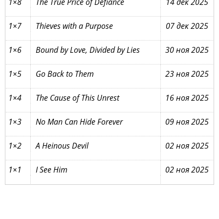
1×8
The True Price of Defiance
14 дек 2025
1×7
Thieves with a Purpose
07 дек 2025
1×6
Bound by Love, Divided by Lies
30 ноя 2025
1×5
Go Back to Them
23 ноя 2025
1×4
The Cause of This Unrest
16 ноя 2025
1×3
No Man Can Hide Forever
09 ноя 2025
1×2
A Heinous Devil
02 ноя 2025
1×1
I See Him
02 ноя 2025