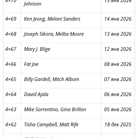
4×70
15 янв 2026
Johnson
4×69
Ken Jeong, Melani Sanders
14 янв 2026
4×68
Joseph Sikora, Melba Moore
13 янв 2026
4×67
Mary J. Blige
12 янв 2026
4×66
Fat Joe
08 янв 2026
4×65
Billy Gardell, Mitch Albom
07 янв 2026
4×64
David Ajala
06 янв 2026
4×63
Mike Sorrentino, Gina Brillon
05 янв 2026
4×62
Tisha Campbell, Matt Rife
18 дек 2025