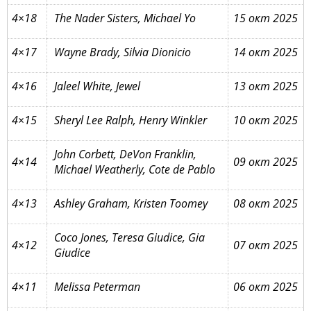
4×18
The Nader Sisters, Michael Yo
15 окт 2025
4×17
Wayne Brady, Silvia Dionicio
14 окт 2025
4×16
Jaleel White, Jewel
13 окт 2025
4×15
Sheryl Lee Ralph, Henry Winkler
10 окт 2025
John Corbett, DeVon Franklin,
4×14
09 окт 2025
Michael Weatherly, Cote de Pablo
4×13
Ashley Graham, Kristen Toomey
08 окт 2025
Coco Jones, Teresa Giudice, Gia
4×12
07 окт 2025
Giudice
4×11
Melissa Peterman
06 окт 2025