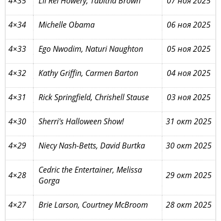
4×35
Lil Rel Howery, Tabitha Brown
07 ноя 2025
4×34
Michelle Obama
06 ноя 2025
4×33
Ego Nwodim, Naturi Naughton
05 ноя 2025
4×32
Kathy Griffin, Carmen Barton
04 ноя 2025
4×31
Rick Springfield, Chrishell Stause
03 ноя 2025
4×30
Sherri's Halloween Show!
31 окт 2025
4×29
Niecy Nash-Betts, David Burtka
30 окт 2025
Cedric the Entertainer, Melissa
4×28
29 окт 2025
Gorga
4×27
Brie Larson, Courtney McBroom
28 окт 2025