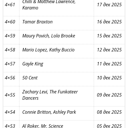
Chilli & Matthew Lawrence,
4×61
17 дек 2025
Karamo
4×60
Tamar Braxton
16 дек 2025
4×59
Maury Povich, Lola Brooke
15 дек 2025
4×58
Mario Lopez, Kathy Buccio
12 дек 2025
4×57
Gayle King
11 дек 2025
4×56
50 Cent
10 дек 2025
Zachary Levi, The Funkateer
4×55
09 дек 2025
Dancers
4×54
Connie Britton, Ashley Park
08 дек 2025
4×53
Al Roker, Mr. Science
05 дек 2025