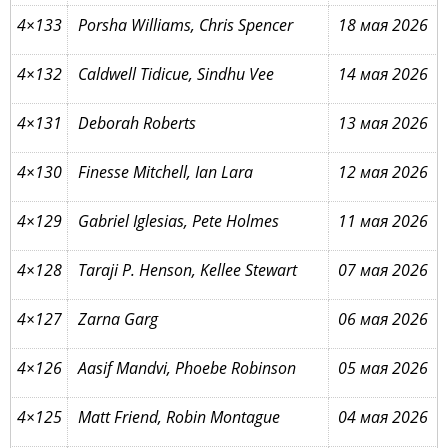
4×133
Porsha Williams, Chris Spencer
18 мая 2026
4×132
Caldwell Tidicue, Sindhu Vee
14 мая 2026
4×131
Deborah Roberts
13 мая 2026
4×130
Finesse Mitchell, Ian Lara
12 мая 2026
4×129
Gabriel Iglesias, Pete Holmes
11 мая 2026
4×128
Taraji P. Henson, Kellee Stewart
07 мая 2026
4×127
Zarna Garg
06 мая 2026
4×126
Aasif Mandvi, Phoebe Robinson
05 мая 2026
4×125
Matt Friend, Robin Montague
04 мая 2026