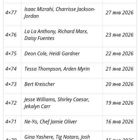
Isaac Mizrahi, Charrisse Jackson-
4×77
27 янв 2026
Jordan
La La Anthony, Richard Marx,
4×76
23 янв 2026
Daisy Fuentes
4×75
Deon Cole, Heidi Gardner
22 янв 2026
4×74
Tessa Thompson, Arden Myrin
21 янв 2026
4×73
Bert Kreischer
20 янв 2026
Jesse Williams, Shirley Caesar,
4×72
19 янв 2026
Jekalyn Carr
4×71
Ne-Yo, Chef Jamie Oliver
16 янв 2026
Gina Yashere, Tig Notaro, Josh