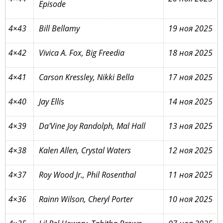
Episode
4×43
Bill Bellamy
19 ноя 2025
4×42
Vivica A. Fox, Big Freedia
18 ноя 2025
4×41
Carson Kressley, Nikki Bella
17 ноя 2025
4×40
Jay Ellis
14 ноя 2025
4×39
Da'Vine Joy Randolph, Mal Hall
13 ноя 2025
4×38
Kalen Allen, Crystal Waters
12 ноя 2025
4×37
Roy Wood Jr., Phil Rosenthal
11 ноя 2025
4×36
Rainn Wilson, Cheryl Porter
10 ноя 2025