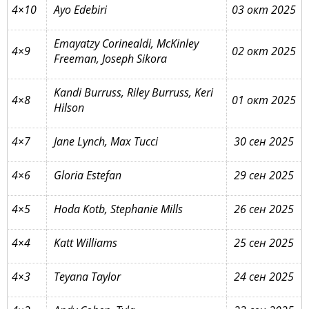
4×10
Ayo Edebiri
03 окт 2025
Emayatzy Corinealdi, McKinley
4×9
02 окт 2025
Freeman, Joseph Sikora
Kandi Burruss, Riley Burruss, Keri
4×8
01 окт 2025
Hilson
4×7
Jane Lynch, Max Tucci
30 сен 2025
4×6
Gloria Estefan
29 сен 2025
4×5
Hoda Kotb, Stephanie Mills
26 сен 2025
4×4
Katt Williams
25 сен 2025
4×3
Teyana Taylor
24 сен 2025