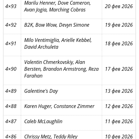
Marilu Henner, Dove Cameron,
4×93
20 фев 2026
Avan Jogia, Marching Cobras
4×92
B2K, Bow Wow, Devyn Simone
19 фев 2026
Milo Ventimiglia, Arielle Kebbel,
4×91
18 фев 2026
David Archuleta
Valentin Chmerkovskiy, Alan
4×90
Bersten, Brandon Armstrong, Reza
17 фев 2026
Farahan
4×89
Galentine's Day
13 фев 2026
4×88
Karen Huger, Constance Zimmer
12 фев 2026
4×87
Caleb McLaughlin
11 фев 2026
4×86
Chrissy Metz, Teddy Riley
10 фев 2026