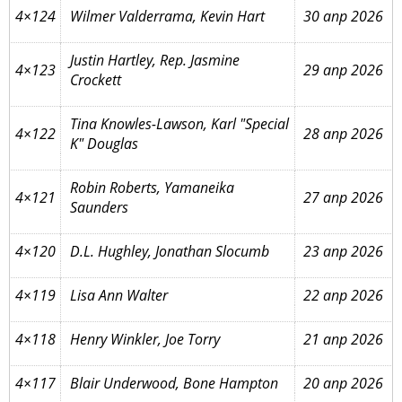
4×124
Wilmer Valderrama, Kevin Hart
30 апр 2026
Justin Hartley, Rep. Jasmine
4×123
29 апр 2026
Crockett
Tina Knowles-Lawson, Karl "Special
4×122
28 апр 2026
K" Douglas
Robin Roberts, Yamaneika
4×121
27 апр 2026
Saunders
4×120
D.L. Hughley, Jonathan Slocumb
23 апр 2026
4×119
Lisa Ann Walter
22 апр 2026
4×118
Henry Winkler, Joe Torry
21 апр 2026
4×117
Blair Underwood, Bone Hampton
20 апр 2026