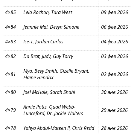
4×85
Lela Rochon, Tara West
09 фев 2026
4×84
Jeannie Mai, Devyn Simone
06 фев 2026
4×83
Ice-T, Jordan Carlos
04 фев 2026
4×82
Da Brat, Judy, Guy Torry
03 фев 2026
Mya, Bevy Smith, Gizelle Bryant,
4×81
02 фев 2026
Elaine Hendrix
4×80
Joel McHale, Sarah Shahi
30 янв 2026
Annie Potts, Quad Webb-
4×79
29 янв 2026
Lunceford, Dr. Jackie Walters
4×78
Yahya Abdul-Mateen II, Chris Redd
28 янв 2026