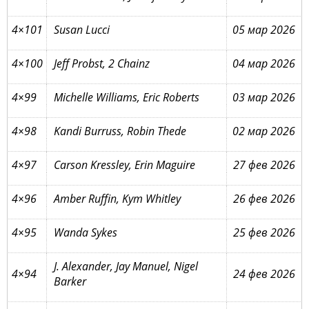
4×101
Susan Lucci
05 мар 2026
4×100
Jeff Probst, 2 Chainz
04 мар 2026
4×99
Michelle Williams, Eric Roberts
03 мар 2026
4×98
Kandi Burruss, Robin Thede
02 мар 2026
4×97
Carson Kressley, Erin Maguire
27 фев 2026
4×96
Amber Ruffin, Kym Whitley
26 фев 2026
4×95
Wanda Sykes
25 фев 2026
J. Alexander, Jay Manuel, Nigel
4×94
24 фев 2026
Barker