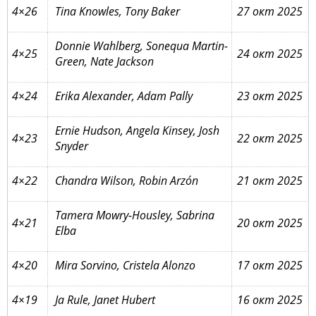
4×26
Tina Knowles, Tony Baker
27 окт 2025
Donnie Wahlberg, Sonequa Martin-
4×25
24 окт 2025
Green, Nate Jackson
4×24
Erika Alexander, Adam Pally
23 окт 2025
Ernie Hudson, Angela Kinsey, Josh
4×23
22 окт 2025
Snyder
4×22
Chandra Wilson, Robin Arzón
21 окт 2025
Tamera Mowry-Housley, Sabrina
4×21
20 окт 2025
Elba
4×20
Mira Sorvino, Cristela Alonzo
17 окт 2025
4×19
Ja Rule, Janet Hubert
16 окт 2025