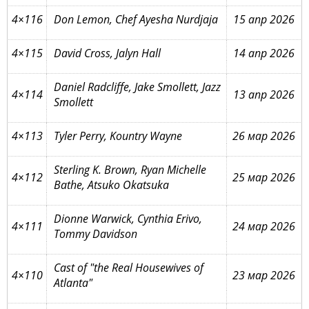
4×116
Don Lemon, Chef Ayesha Nurdjaja
15 апр 2026
4×115
David Cross, Jalyn Hall
14 апр 2026
Daniel Radcliffe, Jake Smollett, Jazz
4×114
13 апр 2026
Smollett
4×113
Tyler Perry, Kountry Wayne
26 мар 2026
Sterling K. Brown, Ryan Michelle
4×112
25 мар 2026
Bathe, Atsuko Okatsuka
Dionne Warwick, Cynthia Erivo,
4×111
24 мар 2026
Tommy Davidson
Cast of "the Real Housewives of
4×110
23 мар 2026
Atlanta"