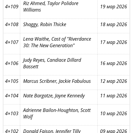
Riz Ahmed, Taylor Polidore
4×109
19 мар 2026
Williams
4×108
Shaggy, Robin Thicke
18 мар 2026
Lena Waithe, Cast of "Riverdance
4×107
17 мар 2026
30: The New Generation"
Judy Reyes, Candiace Dillard
4×106
16 мар 2026
Bassett
4×105
Marcus Scribner, Jackie Fabulous
12 мар 2026
4×104
Nate Bargatze, Jayne Kennedy
11 мар 2026
Adrienne Bailon-Houghton, Scott
4×103
10 мар 2026
Wolf
4×102
Donald Faison, Jennifer Tilly
09 мар 2026