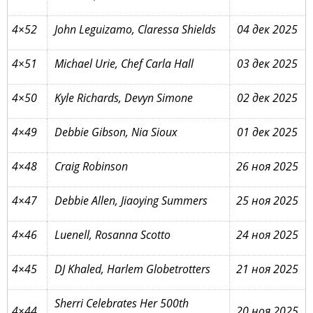
4×52
John Leguizamo, Claressa Shields
04 дек 2025
4×51
Michael Urie, Chef Carla Hall
03 дек 2025
4×50
Kyle Richards, Devyn Simone
02 дек 2025
4×49
Debbie Gibson, Nia Sioux
01 дек 2025
4×48
Craig Robinson
26 ноя 2025
4×47
Debbie Allen, Jiaoying Summers
25 ноя 2025
4×46
Luenell, Rosanna Scotto
24 ноя 2025
4×45
DJ Khaled, Harlem Globetrotters
21 ноя 2025
Sherri Celebrates Her 500th
4×44
20 ноя 2025