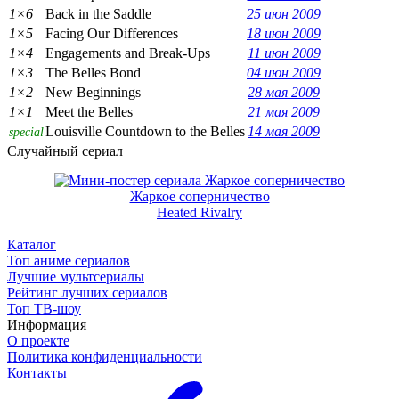
1×6
Back in the Saddle
25 июн 2009
1×5
Facing Our Differences
18 июн 2009
1×4
Engagements and Break-Ups
11 июн 2009
1×3
The Belles Bond
04 июн 2009
1×2
New Beginnings
28 мая 2009
1×1
Meet the Belles
21 мая 2009
Louisville Countdown to the Belles
14 мая 2009
special
Случайный сериал
Жаркое соперничество
Heated Rivalry
Каталог
Топ аниме сериалов
Лучшие мультсериалы
Рейтинг лучших сериалов
Топ ТВ-шоу
Информация
О проекте
Политика конфиденциальности
Контакты