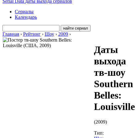
Serial Data
даты выхода сериалов
Сериалы
Календарь
Главная
›
Рейтинг
›
Шоу
›
2009
›
Даты
выхода
тв-шоу
Southern
Belles:
Louisville
(
2009
)
Тип: