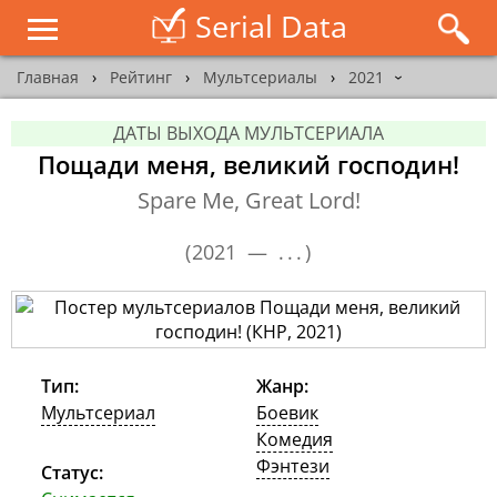
Serial Data
Главная
›
Рейтинг
›
Мультсериалы
›
2021
›
ДАТЫ ВЫХОДА МУЛЬТСЕРИАЛА
Пощади меня, великий господин!
Spare Me, Great Lord!
(
2021 —
...
)
Тип:
Жанр:
Мультсериал
Боевик
Комедия
Фэнтези
Статус: