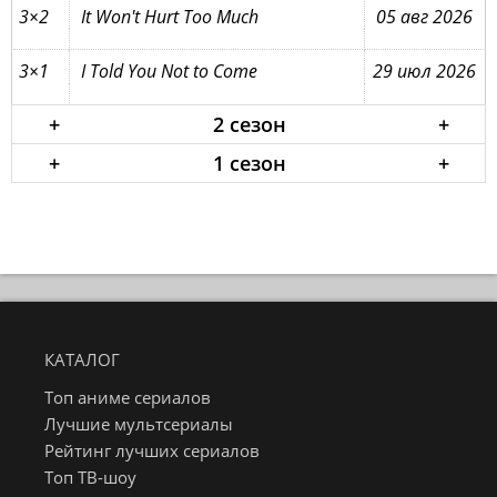
3×2
It Won't Hurt Too Much
05 авг 2026
3×1
I Told You Not to Come
29 июл 2026
+
2 сезон
+
+
1 сезон
+
КАТАЛОГ
Топ аниме сериалов
Лучшие мультсериалы
Рейтинг лучших сериалов
Топ ТВ-шоу