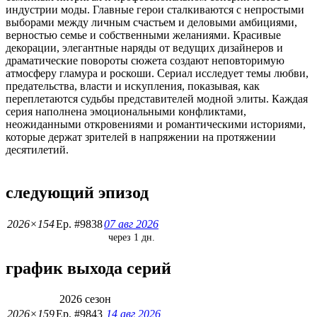
индустрии моды. Главные герои сталкиваются с непростыми
выборами между личным счастьем и деловыми амбициями,
верностью семье и собственными желаниями. Красивые
декорации, элегантные наряды от ведущих дизайнеров и
драматические повороты сюжета создают неповторимую
атмосферу гламура и роскоши. Сериал исследует темы любви,
предательства, власти и искупления, показывая, как
переплетаются судьбы представителей модной элиты. Каждая
серия наполнена эмоциональными конфликтами,
неожиданными откровениями и романтическими историями,
которые держат зрителей в напряжении на протяжении
десятилетий.
следующий эпизод
2026×154
Ep. #9838
07 авг 2026
через 1 дн.
график выхода серий
2026 сезон
2026×159
Ep. #9843
14 авг 2026