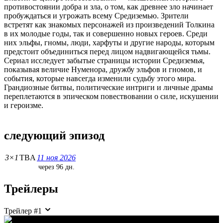
противостоянии добра и зла, о том, как древнее зло начинает
пробуждаться и угрожать всему Средиземью. Зрители
встретят как знакомых персонажей из произведений Толкина
в их молодые годы, так и совершенно новых героев. Среди
них эльфы, гномы, люди, харфуты и другие народы, которым
предстоит объединиться перед лицом надвигающейся тьмы.
Сериал исследует забытые страницы истории Средиземья,
показывая величие Нуменора, дружбу эльфов и гномов, и
события, которые навсегда изменили судьбу этого мира.
Грандиозные битвы, политические интриги и личные драмы
переплетаются в эпическом повествовании о силе, искушении
и героизме.
следующий эпизод
3×1
TBA
11 ноя 2026
через 96 дн.
Трейлеры
Трейлер #1