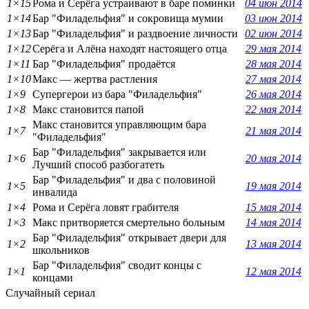
1×15
Рома и Серёга устраивают в баре поминки
04 июн 2014
1×14
Бар "Филадельфия" и сокровища мумии
03 июн 2014
1×13
Бар "Филадельфия" и раздвоение личности
02 июн 2014
1×12
Серёга и Алёна находят настоящего отца
29 мая 2014
1×11
Бар "Филадельфия" продаётся
28 мая 2014
1×10
Макс — жертва растления
27 мая 2014
1×9
Супергерои из бара "Филадельфия"
26 мая 2014
1×8
Макс становится папой
22 мая 2014
Макс становится управляющим бара
1×7
21 мая 2014
"Филадельфия"
Бар "Филадельфия" закрывается или
1×6
20 мая 2014
Лучший способ разбогатеть
Бар "Филадельфия" и два с половиной
1×5
19 мая 2014
инвалида
1×4
Рома и Серёга ловят грабителя
15 мая 2014
1×3
Макс притворяется смертельно больным
14 мая 2014
Бар "Филадельфия" открывает двери для
1×2
13 мая 2014
школьников
Бар "Филадельфия" сводит концы с
1×1
12 мая 2014
концами
Случайный сериал