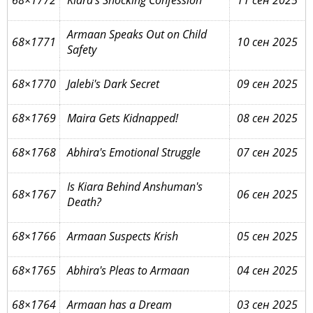
68×1772
Kiara's Shocking Confession
11 сен 2025
Armaan Speaks Out on Child
68×1771
10 сен 2025
Safety
68×1770
Jalebi's Dark Secret
09 сен 2025
68×1769
Maira Gets Kidnapped!
08 сен 2025
68×1768
Abhira's Emotional Struggle
07 сен 2025
Is Kiara Behind Anshuman's
68×1767
06 сен 2025
Death?
68×1766
Armaan Suspects Krish
05 сен 2025
68×1765
Abhira's Pleas to Armaan
04 сен 2025
68×1764
Armaan has a Dream
03 сен 2025