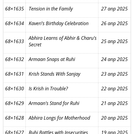
68×1635
Tension in the Family
27 апр 2025
68×1634
Kaveri's Birthday Celebration
26 апр 2025
Abhira Learns of Abhir & Charu's
68×1633
25 апр 2025
Secret
68×1632
Armaan Snaps at Ruhi
24 апр 2025
68×1631
Krish Stands With Sanjay
23 апр 2025
68×1630
Is Krish in Trouble?
22 апр 2025
68×1629
Armaan's Stand for Ruhi
21 апр 2025
68×1628
Abhira Longs for Motherhood
20 апр 2025
68×1627
Ruhi Battles with Insecurities
19 апр 2025