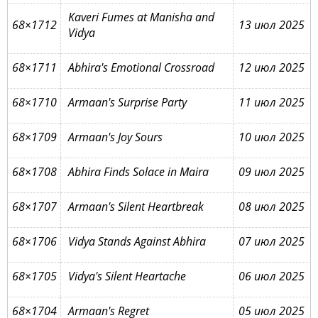
Kaveri Fumes at Manisha and
68×1712
13 июл 2025
Vidya
68×1711
Abhira's Emotional Crossroad
12 июл 2025
68×1710
Armaan's Surprise Party
11 июл 2025
68×1709
Armaan's Joy Sours
10 июл 2025
68×1708
Abhira Finds Solace in Maira
09 июл 2025
68×1707
Armaan's Silent Heartbreak
08 июл 2025
68×1706
Vidya Stands Against Abhira
07 июл 2025
68×1705
Vidya's Silent Heartache
06 июл 2025
68×1704
Armaan's Regret
05 июл 2025