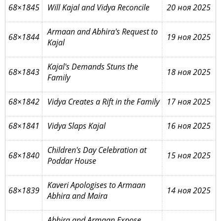
68×1845
Will Kajal and Vidya Reconcile
20 ноя 2025
Armaan and Abhira's Request to
68×1844
19 ноя 2025
Kajal
Kajal's Demands Stuns the
68×1843
18 ноя 2025
Family
68×1842
Vidya Creates a Rift in the Family
17 ноя 2025
68×1841
Vidya Slaps Kajal
16 ноя 2025
Children's Day Celebration at
68×1840
15 ноя 2025
Poddar House
Kaveri Apologises to Armaan
68×1839
14 ноя 2025
Abhira and Maira
Abhira and Armaan Expose