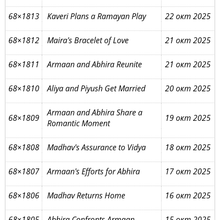
68×1813
Kaveri Plans a Ramayan Play
22 окт 2025
68×1812
Maira's Bracelet of Love
21 окт 2025
68×1811
Armaan and Abhira Reunite
21 окт 2025
68×1810
Aliya and Piyush Get Married
20 окт 2025
Armaan and Abhira Share a
68×1809
19 окт 2025
Romantic Moment
68×1808
Madhav's Assurance to Vidya
18 окт 2025
68×1807
Armaan's Efforts for Abhira
17 окт 2025
68×1806
Madhav Returns Home
16 окт 2025
68×1805
Abhira Confronts Armaan
15 окт 2025