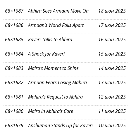
68×1687
Abhira Sees Armaan Move On
18 июн 2025
68×1686
Armaan's World Falls Apart
17 июн 2025
68×1685
Kaveri Talks to Abhira
16 июн 2025
68×1684
A Shock for Kaveri
15 июн 2025
68×1683
Maira's Moment to Shine
14 июн 2025
68×1682
Armaan Fears Losing Mahira
13 июн 2025
68×1681
Mahira's Request to Abhira
12 июн 2025
68×1680
Maira in Abhira's Care
11 июн 2025
68×1679
Anshuman Stands Up for Kaveri
10 июн 2025