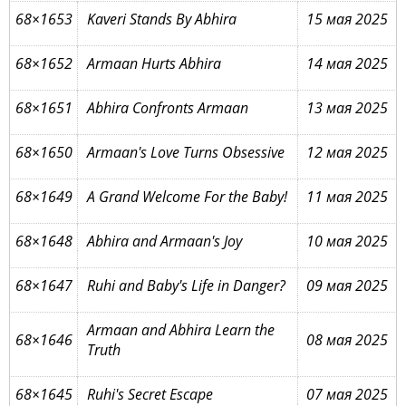
68×1653
Kaveri Stands By Abhira
15 мая 2025
68×1652
Armaan Hurts Abhira
14 мая 2025
68×1651
Abhira Confronts Armaan
13 мая 2025
68×1650
Armaan's Love Turns Obsessive
12 мая 2025
68×1649
A Grand Welcome For the Baby!
11 мая 2025
68×1648
Abhira and Armaan's Joy
10 мая 2025
68×1647
Ruhi and Baby's Life in Danger?
09 мая 2025
Armaan and Abhira Learn the
68×1646
08 мая 2025
Truth
68×1645
Ruhi's Secret Escape
07 мая 2025