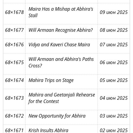
Maira Has a Mishap at Abhira's
68×1678
09 июн 2025
Stall
68×1677
Will Armaan Recognise Abhira?
08 июн 2025
68×1676
Vidya and Kaveri Chase Maira
07 июн 2025
Will Armaan and Abhira's Paths
68×1675
06 июн 2025
Cross?
68×1674
Mahira Trips on Stage
05 июн 2025
Mahira and Geetanjali Rehearse
68×1673
04 июн 2025
for the Contest
68×1672
New Opportunity for Abhira
03 июн 2025
68×1671
Krish Insults Abhira
02 июн 2025