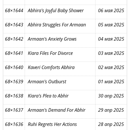
68×1644
Abhira's Joyful Baby Shower
06 мая 2025
68×1643
Abhira Struggles For Armaan
05 мая 2025
68×1642
Armaan's Anxiety Grows
04 мая 2025
68×1641
Kiara Files For Divorce
03 мая 2025
68×1640
Kaveri Comforts Abhira
02 мая 2025
68×1639
Armaan's Outburst
01 мая 2025
68×1638
Kiara's Plea to Abhir
30 апр 2025
68×1637
Armaan's Demand For Abhir
29 апр 2025
68×1636
Ruhi Regrets Her Actions
28 апр 2025