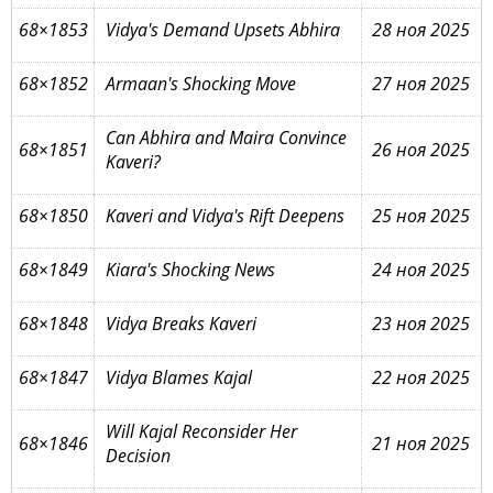
68×1853
Vidya's Demand Upsets Abhira
28 ноя 2025
68×1852
Armaan's Shocking Move
27 ноя 2025
Can Abhira and Maira Convince
68×1851
26 ноя 2025
Kaveri?
68×1850
Kaveri and Vidya's Rift Deepens
25 ноя 2025
68×1849
Kiara's Shocking News
24 ноя 2025
68×1848
Vidya Breaks Kaveri
23 ноя 2025
68×1847
Vidya Blames Kajal
22 ноя 2025
Will Kajal Reconsider Her
68×1846
21 ноя 2025
Decision