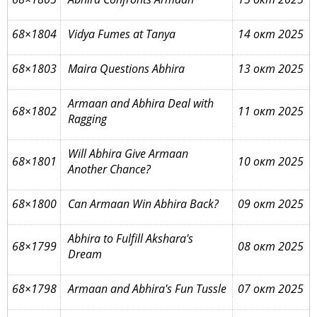
68×1804
Vidya Fumes at Tanya
14 окт 2025
68×1803
Maira Questions Abhira
13 окт 2025
Armaan and Abhira Deal with
68×1802
11 окт 2025
Ragging
Will Abhira Give Armaan
68×1801
10 окт 2025
Another Chance?
68×1800
Can Armaan Win Abhira Back?
09 окт 2025
Abhira to Fulfill Akshara's
68×1799
08 окт 2025
Dream
68×1798
Armaan and Abhira's Fun Tussle
07 окт 2025