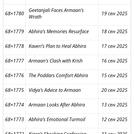
Geetanjali Faces Armaan's
68×1780
19 сен 2025
Wrath
68×1779
Abhira's Memories Resurface
18 сен 2025
68×1778
Kaveri's Plan to Heal Abhira
17 сен 2025
68×1777
Armaan's Clash with Krish
16 сен 2025
68×1776
The Poddars Comfort Abhira
15 сен 2025
68×1775
Vidya's Advice to Armaan
20 сен 2025
68×1774
Armaan Looks After Abhira
13 сен 2025
68×1773
Abhira's Emotional Turmoil
12 сен 2025