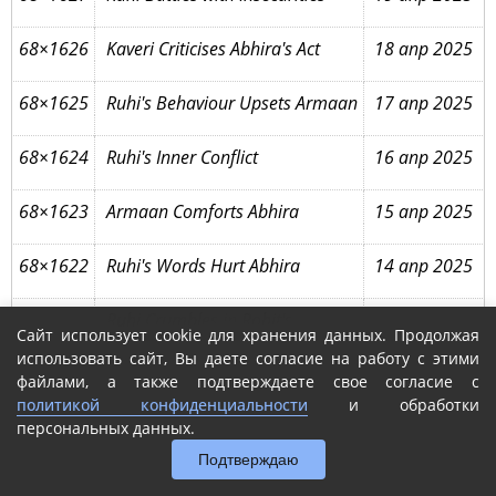
68×1626
Kaveri Criticises Abhira's Act
18 апр 2025
68×1625
Ruhi's Behaviour Upsets Armaan
17 апр 2025
68×1624
Ruhi's Inner Conflict
16 апр 2025
68×1623
Armaan Comforts Abhira
15 апр 2025
68×1622
Ruhi's Words Hurt Abhira
14 апр 2025
Ruhi Crumbles in Rohit's
68×1621
13 апр 2025
Сайт использует cookie для хранения данных. Продолжая
Memory
использовать сайт, Вы даете согласие на работу с этими
файлами, а также подтверждаете свое согласие с
68×1620
Kaveri's Fear About Abhira
12 апр 2025
политикой конфиденциальности
и обработки
персональных данных.
68×1619
Armaan and Abhira's Comeback
11 апр 2025
Подтверждаю