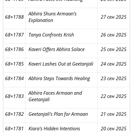
Abhira Shuns Armaan's
68×1788
27 сен 2025
Explanation
68×1787
Tanya Confronts Krish
26 сен 2025
68×1786
Kaveri Offers Abhira Solace
25 сен 2025
68×1785
Kaveri Lashes Out at Geetanjali
24 сен 2025
68×1784
Abhira Steps Towards Healing
23 сен 2025
Abhira Faces Armaan and
68×1783
22 сен 2025
Geetanjali
68×1782
Geetanjali's Plan for Armaan
21 сен 2025
68×1781
Kiara's Hidden Intentions
20 сен 2025