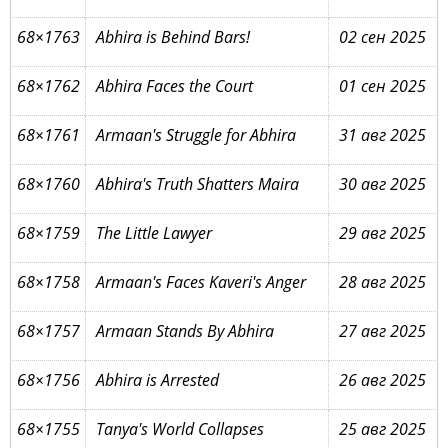
68×1763
Abhira is Behind Bars!
02 сен 2025
68×1762
Abhira Faces the Court
01 сен 2025
68×1761
Armaan's Struggle for Abhira
31 авг 2025
68×1760
Abhira's Truth Shatters Maira
30 авг 2025
68×1759
The Little Lawyer
29 авг 2025
68×1758
Armaan's Faces Kaveri's Anger
28 авг 2025
68×1757
Armaan Stands By Abhira
27 авг 2025
68×1756
Abhira is Arrested
26 авг 2025
68×1755
Tanya's World Collapses
25 авг 2025