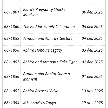
Kiara's Pregnancy Shocks
68×1861
06 дек 2025
Manisha
68×1860
The Poddar Family Celebration
05 дек 2025
68×1859
Armaan and Abhira's Gesture
04 дек 2025
68×1858
Abhira Honours Legacy
03 дек 2025
68×1857
Abhira and Armaan's Fake Fight
02 дек 2025
Armaan and Abhira Share a
68×1856
01 дек 2025
Moment
68×1855
Abhira Accuses Vidya
30 ноя 2025
68×1854
Krish Advices Tanya
29 ноя 2025