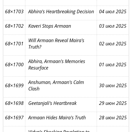
68×1703
Abhira's Heartbreaking Decision
04 июл 2025
68×1702
Kaveri Stops Armaan
03 июл 2025
Will Armaan Reveal Maira's
68×1701
02 июл 2025
Truth?
Abhira, Armaan's Memories
68×1700
01 июл 2025
Resurface
Anshuman, Armaan's Calm
68×1699
30 июн 2025
Clash
68×1698
Geetanjali's Heartbreak
29 июн 2025
68×1697
Armaan Hides Maira's Truth
28 июн 2025