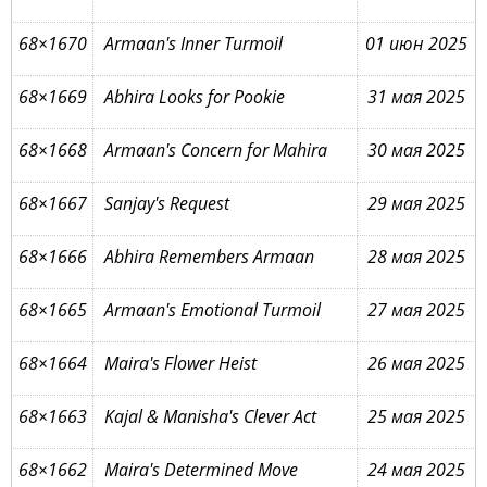
68×1670
Armaan's Inner Turmoil
01 июн 2025
68×1669
Abhira Looks for Pookie
31 мая 2025
68×1668
Armaan's Concern for Mahira
30 мая 2025
68×1667
Sanjay's Request
29 мая 2025
68×1666
Abhira Remembers Armaan
28 мая 2025
68×1665
Armaan's Emotional Turmoil
27 мая 2025
68×1664
Maira's Flower Heist
26 мая 2025
68×1663
Kajal & Manisha's Clever Act
25 мая 2025
68×1662
Maira's Determined Move
24 мая 2025