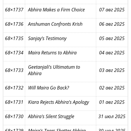
68×1737
Abhira Makes a Firm Choice
07 авг 2025
68×1736
Anshuman Confronts Krish
06 авг 2025
68×1735
Sanjay's Testimony
05 авг 2025
68×1734
Maira Returns to Abhira
04 авг 2025
Geetanjali's Ultimatum to
68×1733
03 авг 2025
Abhira
68×1732
Will Maira Go Back?
02 авг 2025
68×1731
Kiara Rejects Abhira's Apology
01 авг 2025
68×1730
Abhira's Silent Struggle
31 июл 2025
68×1729
Maira's Tears Shatter Abhira
30 июл 2025