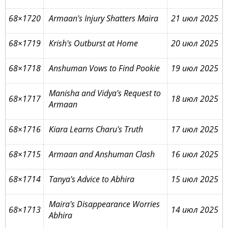
68×1720
Armaan's Injury Shatters Maira
21 июл 2025
68×1719
Krish's Outburst at Home
20 июл 2025
68×1718
Anshuman Vows to Find Pookie
19 июл 2025
Manisha and Vidya's Request to
68×1717
18 июл 2025
Armaan
68×1716
Kiara Learns Charu's Truth
17 июл 2025
68×1715
Armaan and Anshuman Clash
16 июл 2025
68×1714
Tanya's Advice to Abhira
15 июл 2025
Maira's Disappearance Worries
68×1713
14 июл 2025
Abhira