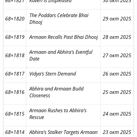
68×1821
Kaveri is Displeased
30 окт 2025
The Poddars Celebrate Bhai
68×1820
29 окт 2025
Dhooj
68×1819
Armaan Recalls Past Bhai Dhooj
28 окт 2025
Armaan and Abhira's Eventful
68×1818
27 окт 2025
Date
68×1817
Vidya's Stern Demand
26 окт 2025
Abhira and Armaan Build
68×1816
25 окт 2025
Closeness
Armaan Rushes to Abhira's
68×1815
24 окт 2025
Rescue
68×1814
Abhira's Stalker Targets Armaan
23 окт 2025