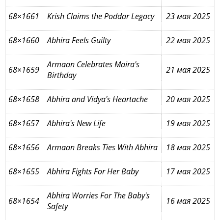
68×1661
Krish Claims the Poddar Legacy
23 мая 2025
68×1660
Abhira Feels Guilty
22 мая 2025
Armaan Celebrates Maira's
68×1659
21 мая 2025
Birthday
68×1658
Abhira and Vidya's Heartache
20 мая 2025
68×1657
Abhira's New Life
19 мая 2025
68×1656
Armaan Breaks Ties With Abhira
18 мая 2025
68×1655
Abhira Fights For Her Baby
17 мая 2025
Abhira Worries For The Baby's
68×1654
16 мая 2025
Safety