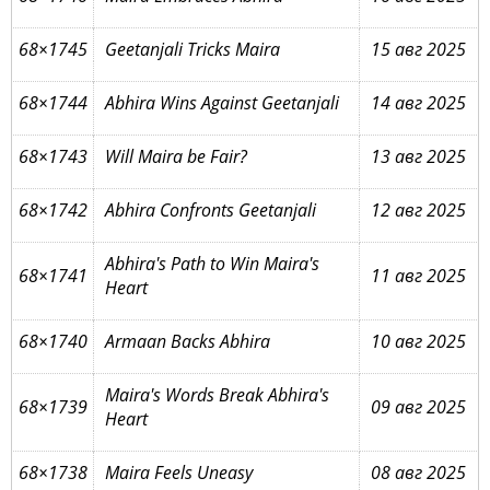
68×1745
Geetanjali Tricks Maira
15 авг 2025
68×1744
Abhira Wins Against Geetanjali
14 авг 2025
68×1743
Will Maira be Fair?
13 авг 2025
68×1742
Abhira Confronts Geetanjali
12 авг 2025
Abhira's Path to Win Maira's
68×1741
11 авг 2025
Heart
68×1740
Armaan Backs Abhira
10 авг 2025
Maira's Words Break Abhira's
68×1739
09 авг 2025
Heart
68×1738
Maira Feels Uneasy
08 авг 2025