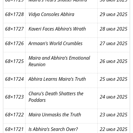
68×1728
Vidya Consoles Abhira
29 июл 2025
68×1727
Kaveri Faces Abhira's Wrath
28 июл 2025
68×1726
Armaan's World Crumbles
27 июл 2025
Maira and Abhira's Emotional
68×1725
26 июл 2025
Reunion
68×1724
Abhira Learns Maira's Truth
25 июл 2025
Charu's Death Shatters the
68×1723
24 июл 2025
Poddars
68×1722
Maira Unmasks the Truth
23 июл 2025
68×1721
Is Abhira's Search Over?
22 июл 2025