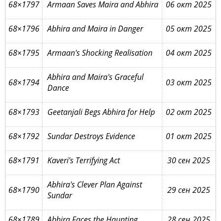
68×1797
Armaan Saves Maira and Abhira
06 окт 2025
68×1796
Abhira and Maira in Danger
05 окт 2025
68×1795
Armaan's Shocking Realisation
04 окт 2025
Abhira and Maira's Graceful
68×1794
03 окт 2025
Dance
68×1793
Geetanjali Begs Abhira for Help
02 окт 2025
68×1792
Sundar Destroys Evidence
01 окт 2025
68×1791
Kaveri's Terrifying Act
30 сен 2025
Abhira's Clever Plan Against
68×1790
29 сен 2025
Sundar
68×1789
Abhira Faces the Haunting
28 сен 2025