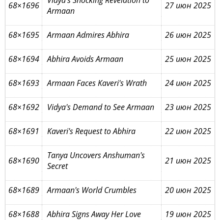
Vidya's Shocking Revelation to
68×1696
27 июн 2025
Armaan
68×1695
Armaan Admires Abhira
26 июн 2025
68×1694
Abhira Avoids Armaan
25 июн 2025
68×1693
Armaan Faces Kaveri's Wrath
24 июн 2025
68×1692
Vidya's Demand to See Armaan
23 июн 2025
68×1691
Kaveri's Request to Abhira
22 июн 2025
Tanya Uncovers Anshuman's
68×1690
21 июн 2025
Secret
68×1689
Armaan's World Crumbles
20 июн 2025
68×1688
Abhira Signs Away Her Love
19 июн 2025