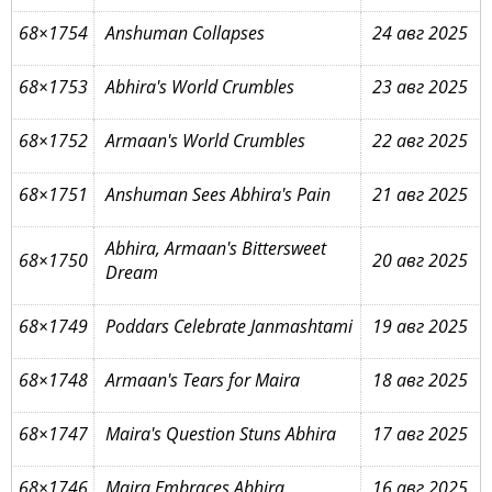
68×1754
Anshuman Collapses
24 авг 2025
68×1753
Abhira's World Crumbles
23 авг 2025
68×1752
Armaan's World Crumbles
22 авг 2025
68×1751
Anshuman Sees Abhira's Pain
21 авг 2025
Abhira, Armaan's Bittersweet
68×1750
20 авг 2025
Dream
68×1749
Poddars Celebrate Janmashtami
19 авг 2025
68×1748
Armaan's Tears for Maira
18 авг 2025
68×1747
Maira's Question Stuns Abhira
17 авг 2025
68×1746
Maira Embraces Abhira
16 авг 2025