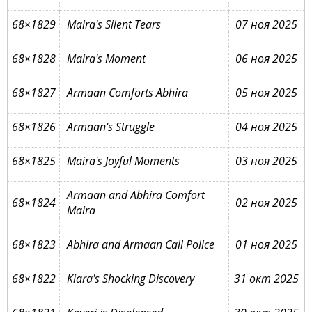
68×1829
Maira's Silent Tears
07 ноя 2025
68×1828
Maira's Moment
06 ноя 2025
68×1827
Armaan Comforts Abhira
05 ноя 2025
68×1826
Armaan's Struggle
04 ноя 2025
68×1825
Maira's Joyful Moments
03 ноя 2025
Armaan and Abhira Comfort
68×1824
02 ноя 2025
Maira
68×1823
Abhira and Armaan Call Police
01 ноя 2025
68×1822
Kiara's Shocking Discovery
31 окт 2025