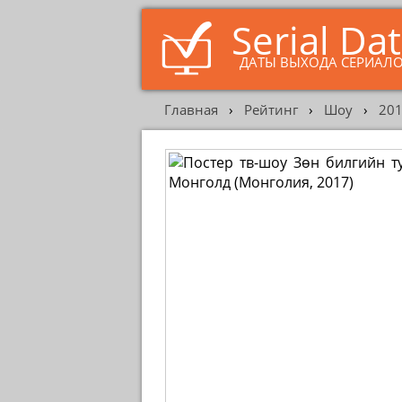
Serial Da
ДАТЫ ВЫХОДА СЕРИАЛ
Главная
›
Рейтинг
›
Шоу
›
20